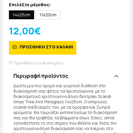
Επιλέξτε μέγεθος:
14x25cm
11x20cm
12,00€
ΠΡΟΣΘΗΚΗ ΣΤΟ ΚΑΛΑΘΙ
Προσθήκη στα Αγαπημένα
Περιγραφή προϊόντος
Δώστε μια πιο όμορη και γιορτινή διάθεση στη
διακόσμησή σας φέτος τα Χριστούγεννα, με το
διακοσμητικό χριστουγεννιάτικο δεντράκι Scandi
Xmas Tree Από Plexiglass 14x25cm. Ο υπέροχος
scandi σχεδιασμός του, με τα όμορφα και ζωηρά
χρώματα, θα ταιριάξει εκπληκτικά με τη διακόσμησή
σας και θα τραβήξει τα βλέμματα όλων. Εσείς, απλά
τοποθετήστε το στο σημείο που θέλετε και δείτε την
χριστουγεννιάτικη διακόσμησή σας να παίρνει στο