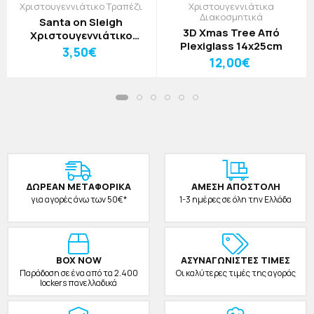
Χριστουγεννιάτικο Τραπέζι
Χριστουγεννιάτικα
Διακοσμητικά
Santa on Sleigh
3D Xmas Tree Από
Χριστουγεννιάτικο
Plexiglass 14x25cm
Σουπλά Από PVC Με
3,50€
Εκτύπωση 33x43cm
12,00€
ΔΩΡΕAΝ ΜΕΤΑΦΟΡΙΚΑ
ΑΜΕΣΗ ΑΠΟΣΤΟΛΗ
για αγορές άνω των 50€*
1-3 ημέρες σε όλη την Ελλάδα
BOX NOW
ΑΣΥΝΑΓΩΝΙΣΤΕΣ ΤΙΜΕΣ
Παράδοση σε ένα από τα 2.400
Οι καλύτερες τιμές της αγοράς
lockers πανελλαδικά