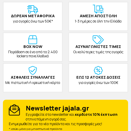
ΔΩΡΕAΝ ΜΕΤΑΦΟΡΙΚΑ
ΑΜΕΣΗ ΑΠΟΣΤΟΛΗ
για αγορές άνω των 50€*
1-3 ημέρες σε όλη την Ελλάδα
BOX NOW
ΑΣΥΝΑΓΩΝΙΣΤΕΣ ΤΙΜΕΣ
Παράδοση σε ένα από τα 2.400
Οι καλύτερες τιμές της αγοράς
lockers πανελλαδικά
ΑΣΦΑΛΕΙΣ ΣΥΝΑΛΛΑΓΕΣ
ΕΩΣ 12 ΑΤΟΚΕΣ ΔΟΣΕΙΣ
Με πιστωτική ή χρεωστική κάρτα
για αγορές άνω των 100€
Newsletter jajala.gr
Eγγραφείτε στο newsletter και
κερδίστε 10% έκπτωση
στην επόμενη αγορά σας.
Ενημερωθείτε για τα νέα προϊόντα και τις προσφορές μας!
* ισχύει μόνο για μη εκπτωτικά προϊόντα