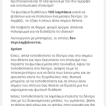
Χριστούγεννα και τη νέα χρονιά με τον πιο όμορφο
και εντυπωσιακό στολισμό!
Τα φωτάκια διαθέτουν
100 λαμπάκια
ικανά να
φτάσουν για να στολίσουν ένα μεσαίο δέντρο, το
περβάζι, το τζάκι ή όποιο άλλο σημείο θέλετε.
Θα τα βρείτε σε θερμό, ψυχρό χρώμα, αλλά και
πολύχρωμα για να διαλέξετε το ιδανικό!
Λειτουργούν με μπαταρίες, οι οποίες
δεν
περιλαμβάνονται.
Χρήση
Εσείς, απλά τοποθετήστε το δέντρο σας στο σημείο
που θέλετε και πριν ξεκινήσετε τον στολισμό του
περάστε τα φωτάκια μέσα από τα κλαδιά. Αφού τα
τοποθετήσετε στο δέντρο, ανάψτε τα με το
τηλεχειριστήριο για να δείτε πως έχουν μπει και αν
χρειαστεί κάντε τις διορθώσεις σας. Φυσικά,
μπορείτε να τα τοποθετήσετε και σε όποιο άλλο
σημείο του σπιτιού σας θέλετε να δώσετε μια πιο
χαρούμενη και φωτεινή διάθεση.
Μόλις τοποθετήσετε τα λαμπάκια στολίστε το δέντρο
σας με τις διακοσμητικές μπάλες, τις γιρλάντες, βάλτε
τη φάτνη από κάτω και το αστέρι στην κορυφή και θα