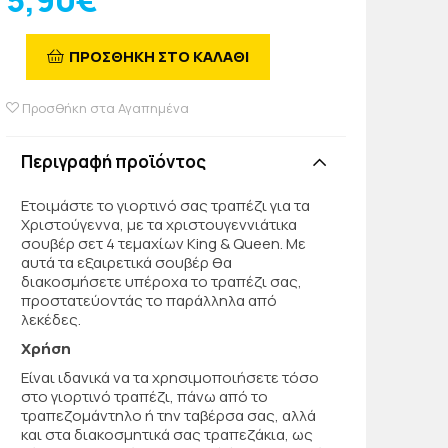
5,90€
ΠΡΟΣΘΗΚΗ ΣΤΟ ΚΑΛΑΘΙ
Προσθήκη στα Αγαπημένα
Περιγραφή προϊόντος
Ετοιμάστε το γιορτινό σας τραπέζι για τα
Χριστούγεννα, με τα χριστουγεννιάτικα
σουβέρ σετ 4 τεμαχίων King & Queen. Με
αυτά τα εξαιρετικά σουβέρ θα
διακοσμήσετε υπέροχα το τραπέζι σας,
προστατεύοντάς το παράλληλα από
λεκέδες.
Χρήση
Είναι ιδανικά να τα χρησιμοποιήσετε τόσο
στο γιορτινό τραπέζι, πάνω από το
τραπεζομάντηλο ή την ταβέρσα σας, αλλά
και στα διακοσμητικά σας τραπεζάκια, ως