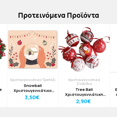
Πρoτεινόμενα Προϊόντα
Χριστουγεννιάτικο Τραπέζι
Χριστουγεννιάτικα
Στολίδια
Snowball
e
Tree Ball
Χριστουγεννιάτικο
Χριστουγεννιάτικη
Σουπλά Από PVC Με
3,50€
ο
Μπάλα Δέντρου
M
Εκτύπωση 33x43cm
2,90€
cm
Christmas Village