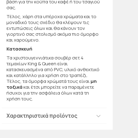
βάση για την κούπα του καφέ ή του τσαγιού
σας.
Τέλος, χάρη στα υπέροχα χρώματα και το
μοναδικό τους σχέδιο θα κλέψουν τις
εντυπώσεις όλων και θα κάνουν τον
γιορτινό σας στολισμό ακόμα πιο όμορφο
και χαρούμενο.
Κατασκευή
Τα χριστουγεννιάτικα σουβέρ σετ 4
τεμαχίων King & Queen είναι
κατασκευασμένα από PVC, υλικό ανθεκτικό
και κατάλληλο για χρήση στο τραπέζι.
Τέλος, τα όμορφα χρώματά τους είναι
μη
τοξικά
και έτσι μπορείτε να παραμένετε
ήσυχοι για την ασφάλεια όλων κατά τη
χρήση τους.
Χαρακτηριστικά προϊόντος