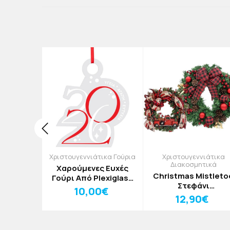
ιάτικες
Χριστουγεννιάτικα Γούρια
Χριστουγεννιάτικα
 Κάρτες
Διακοσμητικά
Χαρούμενες Ευχές
τα Με
Christmas Mistleto
Γούρι Από Plexiglass
αμπάνια
Στεφάνι
Με Εκτύπωση 12x15cm
10,00€
7cm
Χριστουγεννιάτικ
€
12,90€
Κόκκινο Αμάξι Δ30