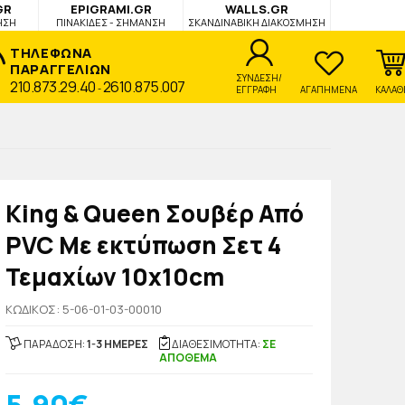
GR
EPIGRAMI.GR
WALLS.GR
ΗΣΗ
ΠΙΝΑΚΙΔΕΣ - ΣΗΜΑΝΣΗ
ΣΚΑΝΔΙΝΑΒΙΚΗ ΔΙΑΚΟΣΜΗΣΗ
ΤΗΛΕΦΩΝΑ
ΠΑΡΑΓΓΕΛΙΩΝ
ΣΥΝΔΕΣΗ/
210.873.29.40
2610.875.007
-
ΕΓΓΡΑΦΗ
ΑΓΑΠΗΜΕΝΑ
ΚΑΛΑΘ
King & Queen Σουβέρ Από
PVC Με εκτύπωση Σετ 4
Τεμαχίων 10x10cm
KΩΔΙΚΟΣ: 5-06-01-03-00010
ΠΑΡΑΔΟΣΗ:
1-3 ΗΜΕΡΕΣ
ΔΙΑΘΕΣΙΜΟΤΗΤΑ:
ΣΕ
ΑΠΟΘΕΜΑ