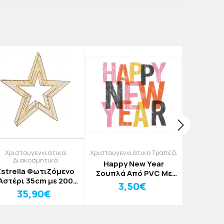
Χριστουγεννιάτικα
Χριστουγεννιάτικο Τραπέζι
Χριστουγεν
Διακοσμητικά
Happy New Year
Hol
Estrella Φωτιζόμενο
Σουπλά Από PVC Με
Χριστο
Αστέρι 35cm με 200
Εκτύπωση 33x43cm
Σουπλά
3,50€
3
ini LED (180 Θερμά +
35,90€
Εκτύπω
20 Θερμά Flash)
Μπρονζέ Μεταλλικό