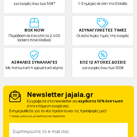
για αγορές άνω των 50€*
1-3 ημέρες σε όλη την Ελλάδα
BOX NOW
ΑΣΥΝΑΓΩΝΙΣΤΕΣ ΤΙΜΕΣ
Παράδοση σε ένα από τα 2.400
Οι καλύτερες τιμές της αγοράς
lockers πανελλαδικά
ΑΣΦΑΛΕΙΣ ΣΥΝΑΛΛΑΓΕΣ
ΕΩΣ 12 ΑΤΟΚΕΣ ΔΟΣΕΙΣ
Με πιστωτική ή χρεωστική κάρτα
για αγορές άνω των 100€
Newsletter jajala.gr
Eγγραφείτε στο newsletter και
κερδίστε 10% έκπτωση
στην επόμενη αγορά σας.
Ενημερωθείτε για τα νέα προϊόντα και τις προσφορές μας!
* ισχύει μόνο για μη εκπτωτικά προϊόντα