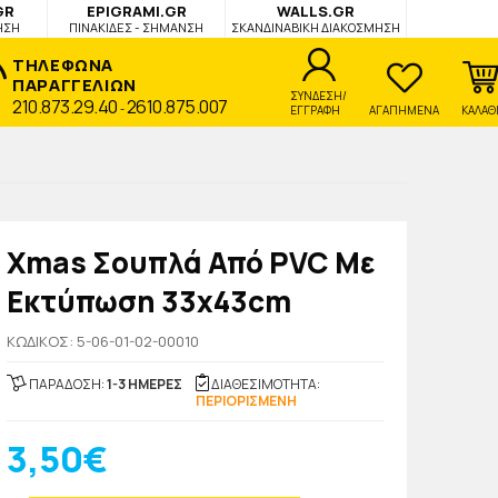
GR
EPIGRAMI.GR
WALLS.GR
ΗΣΗ
ΠΙΝΑΚΙΔΕΣ - ΣΗΜΑΝΣΗ
ΣΚΑΝΔΙΝΑΒΙΚΗ ΔΙΑΚΟΣΜΗΣΗ
ΤΗΛΕΦΩΝΑ
ΠΑΡΑΓΓΕΛΙΩΝ
ΣΥΝΔΕΣΗ/
210.873.29.40
2610.875.007
-
ΕΓΓΡΑΦΗ
ΑΓΑΠΗΜΕΝΑ
ΚΑΛΑΘ
Xmas Σουπλά Από PVC Με
Εκτύπωση 33x43cm
KΩΔΙΚΟΣ: 5-06-01-02-00010
ΠΑΡΑΔΟΣΗ:
1-3 ΗΜΕΡΕΣ
ΔΙΑΘΕΣΙΜΟΤΗΤΑ:
ΠΕΡΙΟΡΙΣΜΕΝΗ
3,50€