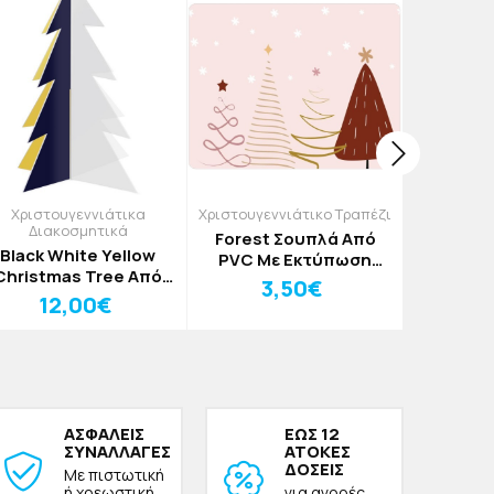
Χριστουγεννιάτικα
Χριστουγεννιάτικο Τραπέζι
Χριστο
Διακοσμητικά
Σ
Forest Σουπλά Από
Black White Yellow
Χριστο
PVC Με Εκτύπωση
Christmas Tree Από
Στολί
33x43cm
3,50€
Plexiglass 14x25cm
Κ
12,00€
3
ΑΣΦΑΛΕΙΣ
ΕΩΣ 12
ΣΥΝΑΛΛΑΓΕΣ
ΑΤΟΚΕΣ
ΔΟΣΕΙΣ
Με πιστωτική
ή χρεωστική
για αγορές