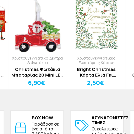
Χριστουγεννιάτικα Δέντρα
Χριστουγεννιάτικες
& Φωτάκια
Ευχετήριες Κάρτες
Christmas Φωτάκια
Bright Christmas
ο
Μπαταρίας 20 Mini LED
Κάρτα Ελιά Γκι
Άγιος Βασίλης Με
17x12cm
6,90€
2,50€
Αμάξι Θερμό Λευκό
BOX NOW
ΑΣΥΝΑΓΩΝΙΣΤΕΣ
ΤΙΜΕΣ
Παράδοση σε
ένα από τα
Οι καλύτερες
2.400 lockers
τιμές της αγοράς