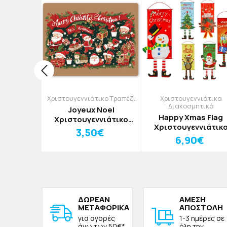
ικο Τραπέζι
Χριστουγεννιάτικο Τραπέζι
Χριστουγεννιάτικα
Διακοσμητικά
Xmas
Joyeux Noel
Happy Xmas Flag
νιάτικο
Χριστουγεννιάτικο
Χριστουγεννιάτικ
 PVC Με
Σουπλά Από PVC Με
€
3,50€
Διακοσμητικό
33x43cm
Εκτύπωση 33x43cm
6,90€
Μπανεράκι Έλατο
ΔΩΡΕAΝ
ΑΜΕΣΗ
ΜΕΤΑΦΟΡΙΚΑ
ΑΠΟΣΤΟΛΗ
για αγορές
1-3 ημέρες σε
άνω των 50€*
όλη την