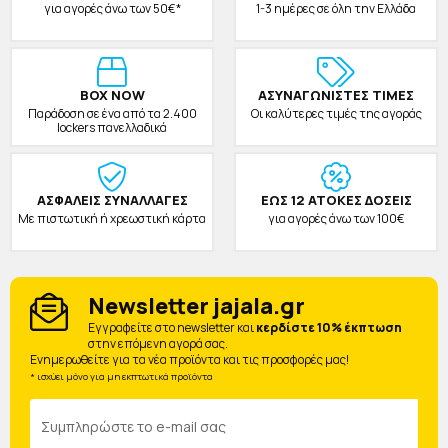
για αγορές άνω των 50€*
1-3 ημέρες σε όλη την Ελλάδα
BOX NOW
ΑΣΥΝΑΓΩΝΙΣΤΕΣ ΤΙΜΕΣ
Παράδοση σε ένα από τα 2.400
Οι καλύτερες τιμές της αγοράς
lockers πανελλαδικά
ΑΣΦΑΛΕΙΣ ΣΥΝΑΛΛΑΓΕΣ
ΕΩΣ 12 ΑΤΟΚΕΣ ΔΟΣΕΙΣ
Με πιστωτική ή χρεωστική κάρτα
για αγορές άνω των 100€
Newsletter jajala.gr
Eγγραφείτε στο newsletter και
κερδίστε 10% έκπτωση
στην επόμενη αγορά σας.
Ενημερωθείτε για τα νέα προϊόντα και τις προσφορές μας!
* ισχύει μόνο για μη εκπτωτικά προϊόντα