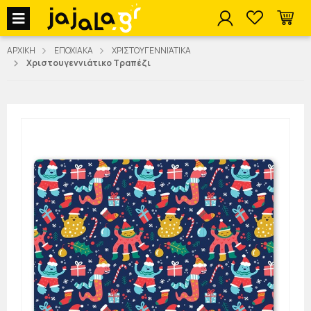
jajala Menu
ΑΡΧΙΚΗ
ΕΠΟΧΙΑΚΑ
ΧΡΙΣΤΟΥΓΕΝΝΙΆΤΙΚΑ
Χριστουγεννιάτικο Τραπέζι