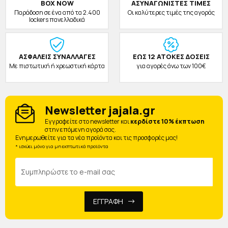
BOX NOW
ΑΣΥΝΑΓΩΝΙΣΤΕΣ ΤΙΜΕΣ
Παράδοση σε ένα από τα 2.400
Οι καλύτερες τιμές της αγοράς
lockers πανελλαδικά
ΑΣΦΑΛΕΙΣ ΣΥΝΑΛΛΑΓΕΣ
ΕΩΣ 12 ΑΤΟΚΕΣ ΔΟΣΕΙΣ
Με πιστωτική ή χρεωστική κάρτα
για αγορές άνω των 100€
Newsletter jajala.gr
Eγγραφείτε στο newsletter και
κερδίστε 10% έκπτωση
στην επόμενη αγορά σας.
Ενημερωθείτε για τα νέα προϊόντα και τις προσφορές μας!
* ισχύει μόνο για μη εκπτωτικά προϊόντα
ΕΓΓΡΑΦΗ