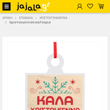
jajala Menu
ΑΡΧΙΚΗ
ΕΠΟΧΙΑΚΑ
ΧΡΙΣΤΟΥΓΕΝΝΙΆΤΙΚΑ
Χριστουγεννιάτικα Γούρια