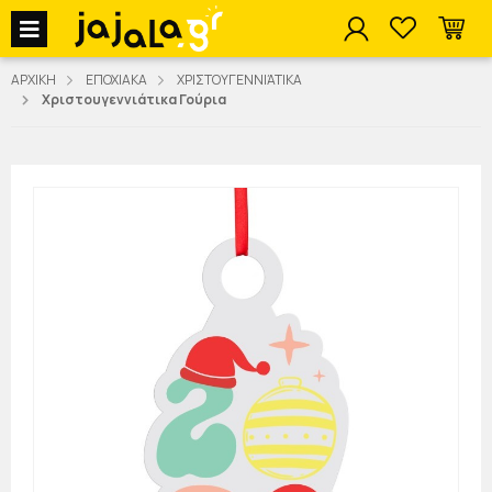
jajala Menu
ΑΡΧΙΚΗ
ΕΠΟΧΙΑΚΑ
ΧΡΙΣΤΟΥΓΕΝΝΙΆΤΙΚΑ
Χριστουγεννιάτικα Γούρια