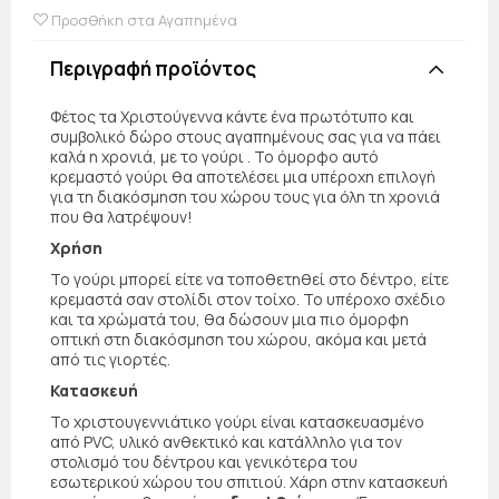
Προσθήκη στα Αγαπημένα
Περιγραφή προϊόντος
Φέτος τα Χριστούγεννα κάντε ένα πρωτότυπο και
συμβολικό δώρο στους αγαπημένους σας για να πάει
καλά η χρονιά, με το γούρι . Το όμορφο αυτό
κρεμαστό γούρι θα αποτελέσει μια υπέροχη επιλογή
για τη διακόσμηση του χώρου τους για όλη τη χρονιά
που θα λατρέψουν!
Χρήση
Το γούρι μπορεί είτε να τοποθετηθεί στο δέντρο, είτε
κρεμαστά σαν στολίδι στον τοίχο. Το υπέροχο σχέδιο
και τα χρώματά του, θα δώσουν μια πιο όμορφη
οπτική στη διακόσμηση του χώρου, ακόμα και μετά
από τις γιορτές.
Κατασκευή
Το χριστουγεννιάτικο γούρι είναι κατασκευασμένο
από PVC, υλικό ανθεκτικό και κατάλληλο για τον
στολισμό του δέντρου και γενικότερα του
εσωτερικού χώρου του σπιτιού. Χάρη στην κατασκευή