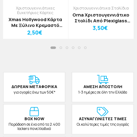
Χριστουγεννιάτικες
Χριστουγεννιάτικα Στολίδια
Ευχετήριες Κάρτες
Orna Χριστουγεννιάτικο
Xmas Hollywood Κάρτα
Στολίδι Από Plexiglass
Mε Ξύλινο Κρεμαστό
9x13cm Πέρδικα 2
3,50€
Στολίδι Καλές Γιορτές
2,50€
ΔΩΡΕAΝ ΜΕΤΑΦΟΡΙΚΑ
ΑΜΕΣΗ ΑΠΟΣΤΟΛΗ
για αγορές άνω των 50€*
1-3 ημέρες σε όλη την Ελλάδα
BOX NOW
ΑΣΥΝΑΓΩΝΙΣΤΕΣ ΤΙΜΕΣ
Παράδοση σε ένα από τα 2.400
Οι καλύτερες τιμές της αγοράς
lockers πανελλαδικά