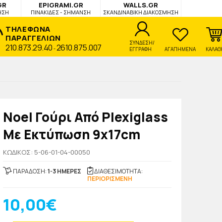
GR
EPIGRAMI.GR
WALLS.GR
ΗΣΗ
ΠΙΝΑΚΙΔΕΣ - ΣΗΜΑΝΣΗ
ΣΚΑΝΔΙΝΑΒΙΚΗ ΔΙΑΚΟΣΜΗΣΗ
ΤΗΛΕΦΩΝΑ
ΠΑΡΑΓΓΕΛΙΩΝ
ΣΥΝΔΕΣΗ/
210.873.29.40
2610.875.007
-
ΕΓΓΡΑΦΗ
ΑΓΑΠΗΜΕΝΑ
ΚΑΛΑΘ
Noel Γούρι Από Plexiglass
Με Εκτύπωση 9x17cm
KΩΔΙΚΟΣ: 5-06-01-04-00050
ΠΑΡΑΔΟΣΗ:
1-3 ΗΜΕΡΕΣ
ΔΙΑΘΕΣΙΜΟΤΗΤΑ:
ΠΕΡΙΟΡΙΣΜΕΝΗ
10,00€