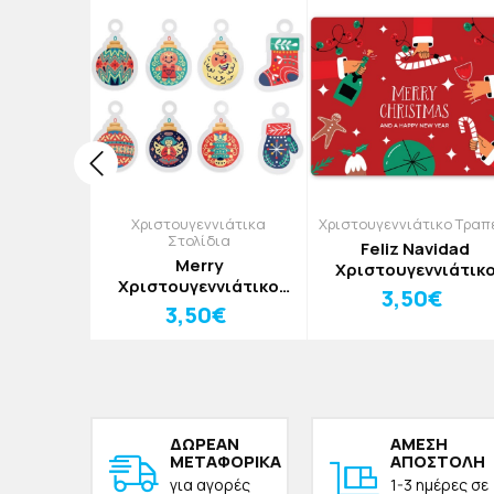
ικα Γούρια
Χριστουγεννιάτικα
Χριστουγεννιάτικο Τραπ
Στολίδια
26 Γούρι
Feliz Navidad
Merry
lass Με
Χριστουγεννιάτικ
Χριστουγεννιάτικο
16x14cm
Σουπλά Από PVC Με
0€
3,50€
Στολίδι Santa Claus
3,50€
Εκτύπωση 33x43c
ΔΩΡΕAΝ
ΑΜΕΣΗ
ΜΕΤΑΦΟΡΙΚΑ
ΑΠΟΣΤΟΛΗ
για αγορές
1-3 ημέρες σε