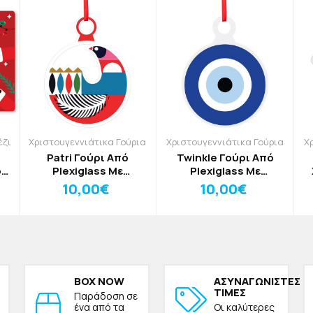
έζι
Χριστουγεννιάτικα Γούρια
Χριστουγεννιάτικα Γούρια
Χ
Patri Γούρι Από
Twinkle Γούρι Από
ο
Plexiglass Με
Plexiglass Με
Εκτύπωση Πολύχρωμη
Εκτύπωση Μπλέ Μάτι
Γ
10,00€
10,00€
m
Πέρδικα 12x15cm
12x15cm
Μ
BOX NOW
ΑΣΥΝΑΓΩΝΙΣΤΕΣ
ΤΙΜΕΣ
Παράδοση σε
ένα από τα
Οι καλύτερες