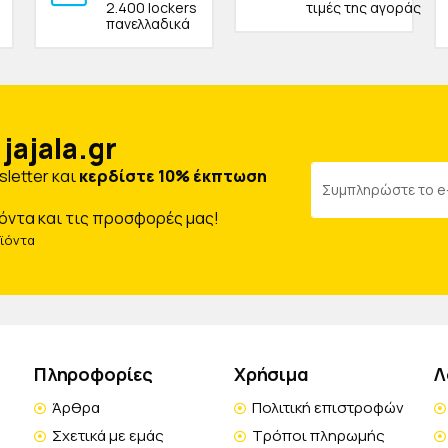
2.400 lockers
τιμές της αγοράς
πανελλαδικά
jajala.gr
letter και
κερδίστε 10% έκπτωση
όντα και τις προσφορές μας!
οϊόντα
Πληροφορίες
Χρήσιμα
Λ
Άρθρα
Πολιτική επιστροφών
Σχετικά με εμάς
Τρόποι πληρωμής