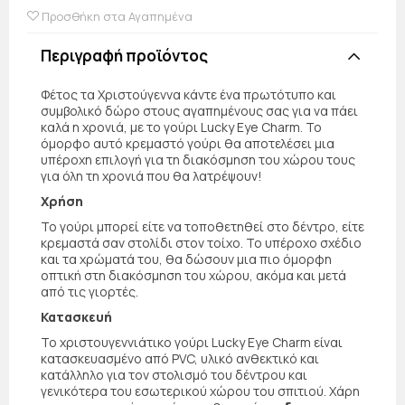
Προσθήκη στα Αγαπημένα
Περιγραφή προϊόντος
Φέτος τα Χριστούγεννα κάντε ένα πρωτότυπο και
συμβολικό δώρο στους αγαπημένους σας για να πάει
καλά η χρονιά, με το γούρι Lucky Eye Charm. Το
όμορφο αυτό κρεμαστό γούρι θα αποτελέσει μια
υπέροχη επιλογή για τη διακόσμηση του χώρου τους
για όλη τη χρονιά που θα λατρέψουν!
Χρήση
Το γούρι μπορεί είτε να τοποθετηθεί στο δέντρο, είτε
κρεμαστά σαν στολίδι στον τοίχο. Το υπέροχο σχέδιο
και τα χρώματά του, θα δώσουν μια πιο όμορφη
οπτική στη διακόσμηση του χώρου, ακόμα και μετά
από τις γιορτές.
Κατασκευή
Το χριστουγεννιάτικο γούρι Lucky Eye Charm είναι
κατασκευασμένο από PVC, υλικό ανθεκτικό και
κατάλληλο για τον στολισμό του δέντρου και
γενικότερα του εσωτερικού χώρου του σπιτιού. Χάρη