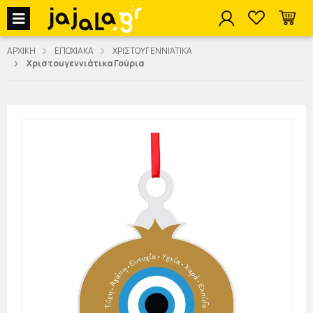
jajala Menu
ΑΡΧΙΚΗ
ΕΠΟΧΙΑΚΑ
ΧΡΙΣΤΟΥΓΕΝΝΙΆΤΙΚΑ
Χριστουγεννιάτικα Γούρια