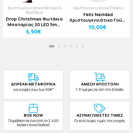
Χριστουγεννιάτικα Δέντρα &
Χριστουγεννιάτικα Γούρια
Φωτάκια
Feliz Navidad
Drop Christmas Φωτάκια
Χριστουγεννιάτικο Γούρι
Μπαταρίας 20 LED 5mm
Από Plexiglass Με
10,00€
Vintage Μπαλίτσες IP20
6,90€
Εκτύπωση 12x15cm
Vintage
ΔΩΡΕAΝ ΜΕΤΑΦΟΡΙΚΑ
ΑΜΕΣΗ ΑΠΟΣΤΟΛΗ
για αγορές άνω των 50€*
1-3 ημέρες σε όλη την Ελλάδα
BOX NOW
ΑΣΥΝΑΓΩΝΙΣΤΕΣ ΤΙΜΕΣ
Παράδοση σε ένα από τα 2.400
Οι καλύτερες τιμές της αγοράς
lockers πανελλαδικά