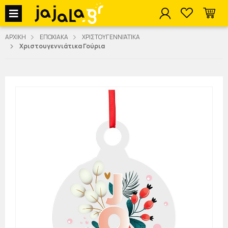
jajala Menu
ΑΡΧΙΚΗ
ΕΠΟΧΙΑΚΑ
ΧΡΙΣΤΟΥΓΕΝΝΙΆΤΙΚΑ
Χριστουγεννιάτικα Γούρια