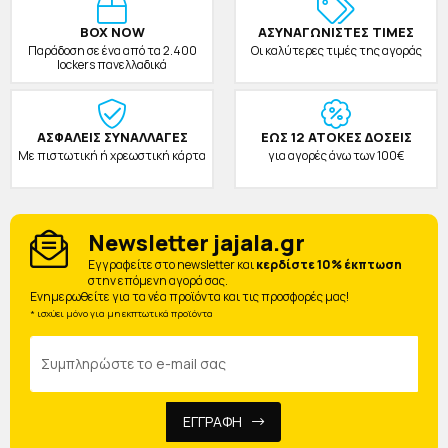
BOX NOW
ΑΣΥΝΑΓΩΝΙΣΤΕΣ ΤΙΜΕΣ
Παράδοση σε ένα από τα 2.400
Οι καλύτερες τιμές της αγοράς
lockers πανελλαδικά
ΑΣΦΑΛΕΙΣ ΣΥΝΑΛΛΑΓΕΣ
ΕΩΣ 12 ΑΤΟΚΕΣ ΔΟΣΕΙΣ
Με πιστωτική ή χρεωστική κάρτα
για αγορές άνω των 100€
Newsletter jajala.gr
Eγγραφείτε στο newsletter και
κερδίστε 10% έκπτωση
στην επόμενη αγορά σας.
Ενημερωθείτε για τα νέα προϊόντα και τις προσφορές μας!
* ισχύει μόνο για μη εκπτωτικά προϊόντα
ΕΓΓΡΑΦΗ