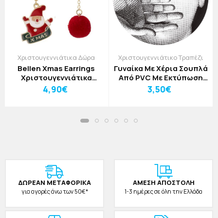
Χριστουγεννιάτικα Δώρα
Χριστουγεννιάτικο Τραπέζι
Bellen Xmas Earrings
Γυναίκα Με Χέρια Σουπλά
Χριστουγεννιάτικα
Από PVC Με Εκτύπωση
Σκουλαρίκια
D40cm
4,90€
3,50€
Χιονονυφάδα
ΔΩΡΕAΝ ΜΕΤΑΦΟΡΙΚΑ
ΑΜΕΣΗ ΑΠΟΣΤΟΛΗ
για αγορές άνω των 50€*
1-3 ημέρες σε όλη την Ελλάδα