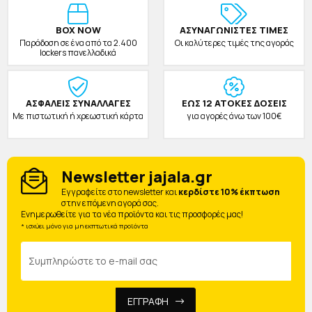
BOX NOW
ΑΣΥΝΑΓΩΝΙΣΤΕΣ ΤΙΜΕΣ
Παράδοση σε ένα από τα 2.400
Οι καλύτερες τιμές της αγοράς
lockers πανελλαδικά
ΑΣΦΑΛΕΙΣ ΣΥΝΑΛΛΑΓΕΣ
ΕΩΣ 12 ΑΤΟΚΕΣ ΔΟΣΕΙΣ
Με πιστωτική ή χρεωστική κάρτα
για αγορές άνω των 100€
Newsletter jajala.gr
Eγγραφείτε στο newsletter και
κερδίστε 10% έκπτωση
στην επόμενη αγορά σας.
Ενημερωθείτε για τα νέα προϊόντα και τις προσφορές μας!
* ισχύει μόνο για μη εκπτωτικά προϊόντα
ΕΓΓΡΑΦΗ