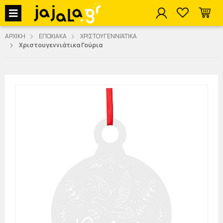
jajala Menu
ΑΡΧΙΚΗ
ΕΠΟΧΙΑΚΑ
ΧΡΙΣΤΟΥΓΕΝΝΙΆΤΙΚΑ
Χριστουγεννιάτικα Γούρια