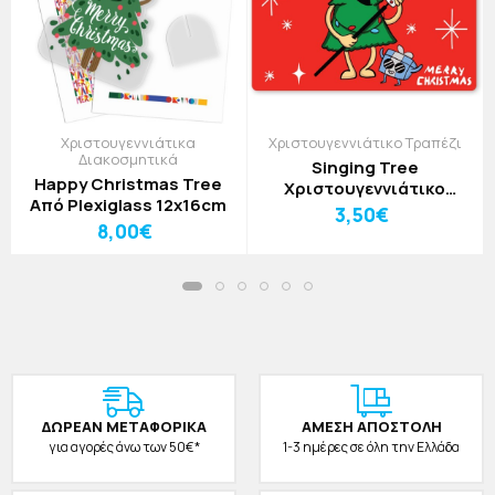
Χριστουγεννιάτικα
Χριστουγεννιάτικο Τραπέζι
Διακοσμητικά
Singing Tree
Happy Christmas Tree
Χριστουγεννιάτικο
Από Plexiglass 12x16cm
Σουπλά Από PVC Με
3,50€
8,00€
Εκτύπωση 33x43cm
ΔΩΡΕAΝ ΜΕΤΑΦΟΡΙΚΑ
ΑΜΕΣΗ ΑΠΟΣΤΟΛΗ
για αγορές άνω των 50€*
1-3 ημέρες σε όλη την Ελλάδα