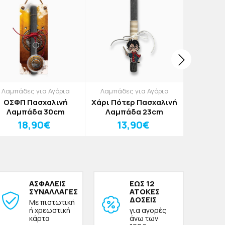
Λαμπάδες για Αγόρια
Λαμπάδες για Αγόρια
Λαμπάδες
ΟΣΦΠ Πασχαλινή
Χάρι Πότερ Πασχαλινή
Lex 
Λαμπάδα 30cm
Λαμπάδα 23cm
Λαμπ
18,90€
13,90€
1
ΑΣΦΑΛΕΙΣ
ΕΩΣ 12
ΣΥΝΑΛΛΑΓΕΣ
ΑΤΟΚΕΣ
ΔΟΣΕΙΣ
Με πιστωτική
ή χρεωστική
για αγορές
κάρτα
άνω των