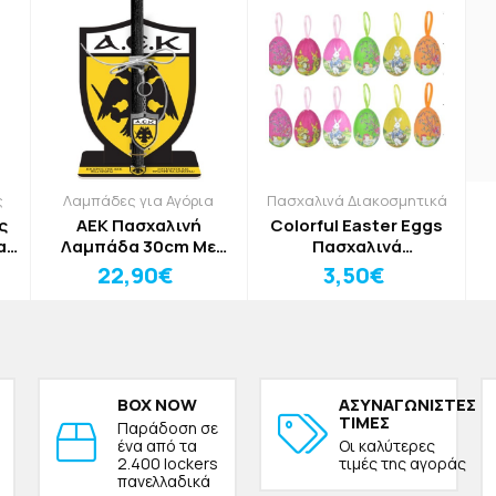
ς
Λαμπάδες για Αγόρια
Πασχαλινά Διακοσμητικά
ς
ΑΕΚ Πασχαλινή
Colorful Easter Eggs
α
Λαμπάδα 30cm Με
Πασχαλινά
Διακοσμητική Βάση
Διακοσμητικά Αυγά με
22,90€
3,50€
Σχέδια Σετ 6τμχ
BOX NOW
ΑΣΥΝΑΓΩΝΙΣΤΕΣ
ΤΙΜΕΣ
Παράδοση σε
ένα από τα
Οι καλύτερες
2.400 lockers
τιμές της αγοράς
πανελλαδικά