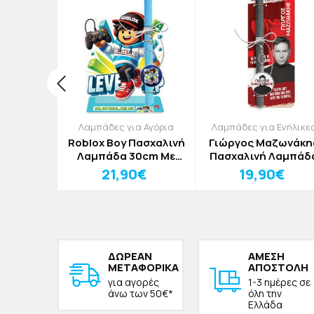
 Κορίτσια
Λαμπάδες για Αγόρια
Λαμπάδες για Ενήλικε
χαλινή
Roblox Boy Πασχαλινή
Γιώργος Μαζωνάκη
POP 30cm
Λαμπάδα 30cm Με
Πασχαλινή Λαμπάδ
Plexiglass Βάση
30cm
0€
21,90€
19,90€
ΔΩΡΕAΝ
ΑΜΕΣΗ
ΜΕΤΑΦΟΡΙΚΑ
ΑΠΟΣΤΟΛΗ
για αγορές
1-3 ημέρες σε
άνω των 50€*
όλη την
Ελλάδα