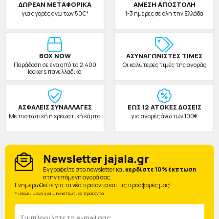
ΔΩΡΕAΝ ΜΕΤΑΦΟΡΙΚΑ
ΑΜΕΣΗ ΑΠΟΣΤΟΛΗ
για αγορές άνω των 50€*
1-3 ημέρες σε όλη την Ελλάδα
BOX NOW
ΑΣΥΝΑΓΩΝΙΣΤΕΣ ΤΙΜΕΣ
Παράδοση σε ένα από τα 2.400
Οι καλύτερες τιμές της αγοράς
lockers πανελλαδικά
ΑΣΦΑΛΕΙΣ ΣΥΝΑΛΛΑΓΕΣ
ΕΩΣ 12 ΑΤΟΚΕΣ ΔΟΣΕΙΣ
Με πιστωτική ή χρεωστική κάρτα
για αγορές άνω των 100€
Newsletter jajala.gr
Eγγραφείτε στο newsletter και
κερδίστε 10% έκπτωση
στην επόμενη αγορά σας.
Ενημερωθείτε για τα νέα προϊόντα και τις προσφορές μας!
* ισχύει μόνο για μη εκπτωτικά προϊόντα