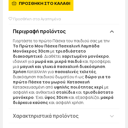
ΠΡΟΣΘΗΚΗ ΣΤΟ ΚΑΛΑΘΙ
Προσθήκη στα Αγαπημένα
Περιγραφή προϊόντος
Γιορτάστε το πρώτο Πάσχα του παιδιού σας με την
Το Πρώτο Μου Πάσχα Πασχαλινή Λαμπάδα
Μονόκερος 30cm
με
τρισδιάστατο
διακοσμητικό
. Διαθέτει
χαριτωμένο μονόκερο
,
ιδανική για
μωρά και μικρά παιδιά
και προσφέρει
μια
μαγική και γλυκιά πασχαλινή διακόσμηση
.
Χρήση
Κατάλληλη για
πασχαλινές τελετές
,
διακόσμηση παιδικού δωματίου ή ως
δώρο για το
πρώτο Πάσχα του μωρού
.
Κατασκευή
Κατασκευασμένη από
υψηλής ποιότητας κερί
με
ασφαλή και ανθεκτικά
στολίδια
και
τρισδιάστατο
μονόκερο
. Έχει
ύψος 30cm
και εξασφαλίζει
μακρά
διάρκεια καύσης
και ασφαλή χρήση.
Χαρακτηριστικά προϊόντος