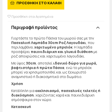
ΠΡΟΣΘΗΚΗ ΣΤΟ ΚΑΛΑΘΙ
Προσθήκη στα Αγαπημένα
Περιγραφή προϊόντος
Γιορτάστε το πρώτο Πάσχα του μωρού σας με την
Πασχαλινή Λαμπάδα 30cm Ροζ Λαγουδάκι
, που
περιλαμβάνει
χαριτωμένο μπρελόκ
. Η λαμπάδα
προσφέρει
παιχνιδιάρικη και γλυκιά διάθεση
με
ροζ αποχρώσεις και χαριτωμένο λαγουδάκι.
Με ύψος
30cm
, αποτελεί
ιδανικό δώρο για μωρά,
βαφτιστήρια ή πρώτα Πάσχα
, ενώ το μπρελόκ
μπορεί να χρησιμοποιηθεί και ως ξεχωριστό
αναμνηστικό ή διακοσμητικό στο δωμάτιο.
Χρήση
Κατάλληλη για
εκκλησιασμό, πασχαλινές τελετές ή
διακόσμηση
, χαρίζοντας χαρά και παιχνιδιάρικη
ατμόσφαιρα στον χώρο.
Κατασκευή