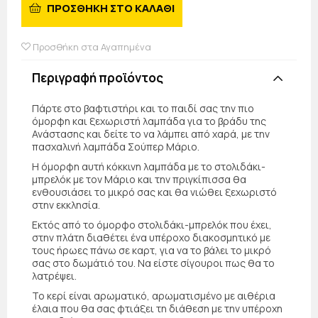
ΠΡΟΣΘΗΚΗ ΣΤΟ ΚΑΛΑΘΙ
Προσθήκη στα Αγαπημένα
Περιγραφή προϊόντος
Πάρτε στο βαφτιστήρι και το παιδί σας την πιο
όμορφη και ξεχωριστή λαμπάδα για το βράδυ της
Ανάστασης και δείτε το να λάμπει από χαρά, με την
πασχαλινή λαμπάδα Σούπερ Μάριο.
Η όμορφη αυτή κόκκινη λαμπάδα με το στολιδάκι-
μπρελόκ με τον Μάριο και την πριγκίπισσα θα
ενθουσιάσει το μικρό σας και θα νιώθει ξεχωριστό
στην εκκλησία.
Εκτός από το όμορφο στολιδάκι-μπρελόκ που έχει,
στην πλάτη διαθέτει ένα υπέροχο διακοσμητικό με
τους ήρωες πάνω σε καρτ, για να το βάλει το μικρό
σας στο δωμάτιό του. Να είστε σίγουροι πως θα το
λατρέψει.
Το κερί είναι αρωματικό, αρωματισμένο με αιθέρια
έλαια που θα σας φτιάξει τη διάθεση με την υπέροχη