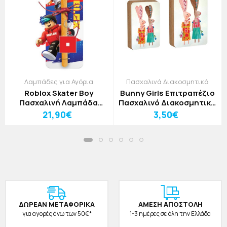
Λαμπάδες για Αγόρια
Πασχαλινά Διακοσμητικά
Roblox Skater Boy
Bunny Girls Επιτραπέζιο
Πασχαλινή Λαμπάδα
Πασχαλινό Διακοσμητικό
30cm Plexiglass
Με Λαγουδίνες 11x15cm
21,90€
3,50€
ΔΩΡΕAΝ ΜΕΤΑΦΟΡΙΚΑ
ΑΜΕΣΗ ΑΠΟΣΤΟΛΗ
για αγορές άνω των 50€*
1-3 ημέρες σε όλη την Ελλάδα