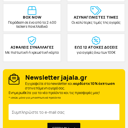
BOX NOW
ΑΣΥΝΑΓΩΝΙΣΤΕΣ ΤΙΜΕΣ
Παράδοση σε ένα από τα 2.400
Οι καλύτερες τιμές της αγοράς
lockers πανελλαδικά
ΑΣΦΑΛΕΙΣ ΣΥΝΑΛΛΑΓΕΣ
ΕΩΣ 12 ΑΤΟΚΕΣ ΔΟΣΕΙΣ
Με πιστωτική ή χρεωστική κάρτα
για αγορές άνω των 100€
Newsletter jajala.gr
Eγγραφείτε στο newsletter και
κερδίστε 10% έκπτωση
στην επόμενη αγορά σας.
Ενημερωθείτε για τα νέα προϊόντα και τις προσφορές μας!
* ισχύει μόνο για μη εκπτωτικά προϊόντα