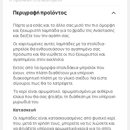
Περιγραφή προϊόντος
Πάρτε για εσάς και το άλλο σας μισό την πιο όμορφη
και ξεχωριστή λαμπάδα για το βράδυ της Ανάστασης
και δείξτε του την αγάπη σας.
Οι χαριτωμένες αυτές λαμπάδες με τα στολίδια-
μπρελόκ θα ενθουσιάσουν το αγαπημένο σας
πρόσωπο και θα νιώθετε οι πιο ξεχωριστοί και
αγαπημένοι στην εκκλησία.
Εκτός από τα όμορφα στολιδάκια-μπρελόκ που
έχουν, στην πλάτη διαθέτουν μια υπέροχη
διακοσμητική πλάτη με το γλυκό σχέδιο. Να είστε
σίγουροι πως θα το λατρέψετε.
Το κερί είναι αρωματικό, αρωματισμένο με αιθέρια
έλαια που θα σας φτιάξει τη διάθεση με την υπέροχη
μυρωδιά του.
Κατασκευή
Οι λαμπάδες είναι κατασκευασμένες από φυσικό κερί
που, μετά τη χρήση τους, μπορείτε να τις λιώσετε και
να φτιάξετε υπέροχα αρωματικά κεριά για το σπίτι