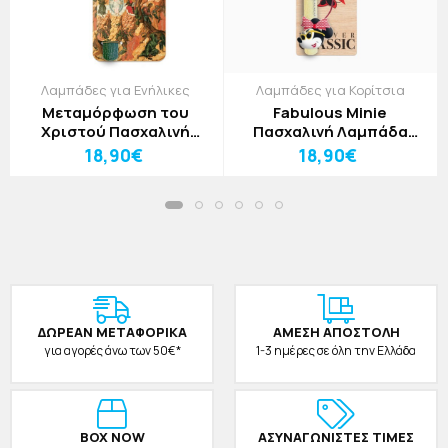
Λαμπάδες για Ενήλικες
Λαμπάδες για Κορίτσια
Μεταμόρφωση του
Fabulous Minie
Χριστού Πασχαλινή
Πασχαλινή Λαμπάδα
Λαμπάδα 30cm
30cm
18,90€
18,90€
ΔΩΡΕAΝ ΜΕΤΑΦΟΡΙΚΑ
ΑΜΕΣΗ ΑΠΟΣΤΟΛΗ
για αγορές άνω των 50€*
1-3 ημέρες σε όλη την Ελλάδα
BOX NOW
ΑΣΥΝΑΓΩΝΙΣΤΕΣ ΤΙΜΕΣ