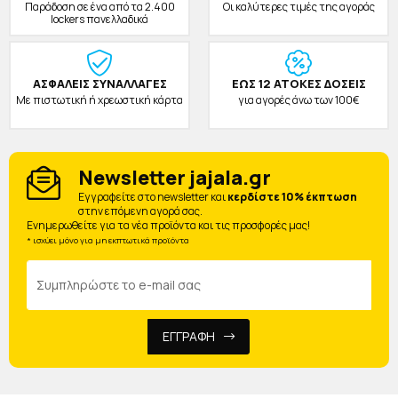
Παράδοση σε ένα από τα 2.400
Οι καλύτερες τιμές της αγοράς
lockers πανελλαδικά
ΑΣΦΑΛΕΙΣ ΣΥΝΑΛΛΑΓΕΣ
ΕΩΣ 12 ΑΤΟΚΕΣ ΔΟΣΕΙΣ
Με πιστωτική ή χρεωστική κάρτα
για αγορές άνω των 100€
Newsletter jajala.gr
Eγγραφείτε στο newsletter και
κερδίστε 10% έκπτωση
στην επόμενη αγορά σας.
Ενημερωθείτε για τα νέα προϊόντα και τις προσφορές μας!
* ισχύει μόνο για μη εκπτωτικά προϊόντα
ΕΓΓΡΑΦΗ