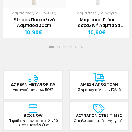
Λαμπάδες για Ενήλικες
Λαμπάδες για Αγόρια
Stripes Πασχαλινή
Μάριο και Γιόσι
Λαμπάδα 30cm
Πασχαλινή Λαμπάδα
30cm
10,90€
10,90€
ΔΩΡΕAΝ ΜΕΤΑΦΟΡΙΚΑ
ΑΜΕΣΗ ΑΠΟΣΤΟΛΗ
για αγορές άνω των 50€*
1-3 ημέρες σε όλη την Ελλάδα
BOX NOW
ΑΣΥΝΑΓΩΝΙΣΤΕΣ ΤΙΜΕΣ
Παράδοση σε ένα από τα 2.400
Οι καλύτερες τιμές της αγοράς
lockers πανελλαδικά