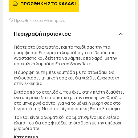
ΠΡΟΣΘΗΚΗ ΣΤΟ ΚΑΛΑΘΙ
Προσθήκη στα Αγαπημένα
Περιγραφή προϊόντος
Πάρτε στο βαφτιστήρι και το παιδί σας την πιο
όμορφη και ξεχωριστή λαμπάδα για το βράδυ της
Ανάστασης και δείτε το να λάμπει από χαρά, με την
πασχαλινή λαμπάδα Frozen Snowflake.
Η όμορφη αυτή μπλε λαμπάδα με το στολιδάκι θα
ενθουσιάσει τη μικρή σας και θα νιώθει ξεχωριστή
στην εκκλησία.
Εκτός από το στολιδάκι που έχει, στην πλάτη διαθέτει
ένα υπέροχο διακοσμητικό με την αγαπημένη Φρόζεν
στο μπλε ριγέ φόντο, για να το βάλει η μικρή σας στο
δωμάτιό της. Να είστε σίγουροι πως θα το λατρέψει.
Το κερί είναι αρωματικό, αρωματισμένο με αιθέρια
έλαια που θα σας φτιάξει τη διάθεση με την υπέροχη
μυρωδιά του.
Κατασκευή