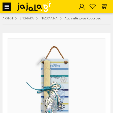
jajala Menu
ΑΡΧΙΚΗ
ΕΠΟΧΙΑΚΑ
ΠΑΣΧΑΛΙΝΑ
Λαμπάδες για Κορίτσια