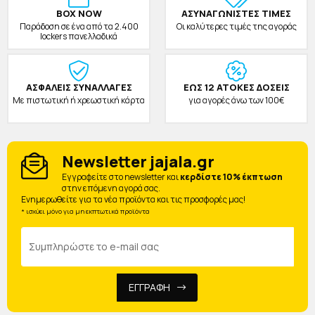
BOX NOW
ΑΣΥΝΑΓΩΝΙΣΤΕΣ ΤΙΜΕΣ
Παράδοση σε ένα από τα 2.400
Οι καλύτερες τιμές της αγοράς
lockers πανελλαδικά
ΑΣΦΑΛΕΙΣ ΣΥΝΑΛΛΑΓΕΣ
ΕΩΣ 12 ΑΤΟΚΕΣ ΔΟΣΕΙΣ
Με πιστωτική ή χρεωστική κάρτα
για αγορές άνω των 100€
Newsletter jajala.gr
Eγγραφείτε στο newsletter και
κερδίστε 10% έκπτωση
στην επόμενη αγορά σας.
Ενημερωθείτε για τα νέα προϊόντα και τις προσφορές μας!
* ισχύει μόνο για μη εκπτωτικά προϊόντα
ΕΓΓΡΑΦΗ