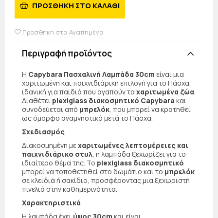
ΠΡΟΣΘΗΚΗ ΣΤΟ ΚΑΛΑΘΙ
Προσθήκη στα Αγαπημένα
Περιγραφή προϊόντος
Η
Capybara Πασχαλινή Λαμπάδα 30cm
είναι μια
χαριτωμένη και παιχνιδιάρικη επιλογή για το Πάσχα,
ιδανική για παιδιά που αγαπούν τα
χαριτωμένα ζώα
.
Διαθέτει
plexiglass διακοσμητικό Capybara
και
συνοδεύεται από
μπρελόκ
, που μπορεί να κρατηθεί
ως όμορφο αναμνηστικό μετά το Πάσχα.
Σχεδιασμός
Διακοσμημένη με
χαριτωμένες λεπτομέρειες και
παιχνιδιάρικο στυλ
, η λαμπάδα ξεχωρίζει για το
ιδιαίτερο θέμα της. Το
plexiglass διακοσμητικό
μπορεί να τοποθετηθεί στο δωμάτιο και το
μπρελόκ
σε κλειδιά ή σακίδιο, προσφέροντας μια ξεχωριστή
πινελιά στην καθημερινότητα.
Χαρακτηριστικά
Η λαμπάδα έχει
ύψος 30cm
και είναι