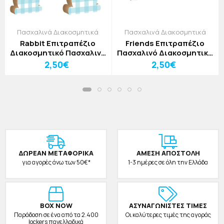
Πασχαλινά Διακοσμητικά
Πασχαλινά Διακοσμητικά
Rabbit Επιτραπέζιο
Friends Επιτραπέζιο
Διακοσμητικό Πασχαλινό
Πασχαλινό Διακοσμητικό
Λαγουδάκι Γαλάζιο Πουά
Με Κότες 9x12cm
2,50€
2,50€
9x12cm
ΔΩΡΕAΝ ΜΕΤΑΦΟΡΙΚΑ
ΑΜΕΣΗ ΑΠΟΣΤΟΛΗ
για αγορές άνω των 50€*
1-3 ημέρες σε όλη την Ελλάδα
BOX NOW
ΑΣΥΝΑΓΩΝΙΣΤΕΣ ΤΙΜΕΣ
Παράδοση σε ένα από τα 2.400
Οι καλύτερες τιμές της αγοράς
lockers πανελλαδικά