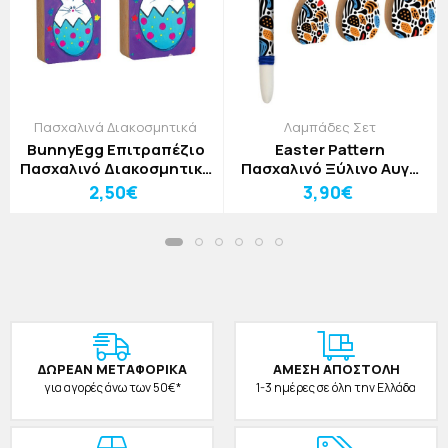
Πασχαλινά Διακοσμητικά
Λαμπάδες Σετ
BunnyEgg Επιτραπέζιο
Easter Pattern
Πασχαλινό Διακοσμητικό
Πασχαλινό Ξύλινο Αυγό
9x12cm
Μεγάλο
2,50€
3,90€
ΔΩΡΕAΝ ΜΕΤΑΦΟΡΙΚΑ
ΑΜΕΣΗ ΑΠΟΣΤΟΛΗ
για αγορές άνω των 50€*
1-3 ημέρες σε όλη την Ελλάδα