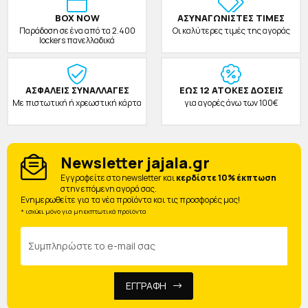
BOX NOW
ΑΣΥΝΑΓΩΝΙΣΤΕΣ ΤΙΜΕΣ
Παράδοση σε ένα από τα 2.400
Οι καλύτερες τιμές της αγοράς
lockers πανελλαδικά
ΑΣΦΑΛΕΙΣ ΣΥΝΑΛΛΑΓΕΣ
ΕΩΣ 12 ΑΤΟΚΕΣ ΔΟΣΕΙΣ
Με πιστωτική ή χρεωστική κάρτα
για αγορές άνω των 100€
Newsletter jajala.gr
Eγγραφείτε στο newsletter και
κερδίστε 10% έκπτωση
στην επόμενη αγορά σας.
Ενημερωθείτε για τα νέα προϊόντα και τις προσφορές μας!
* ισχύει μόνο για μη εκπτωτικά προϊόντα
ΕΓΓΡΑΦΗ