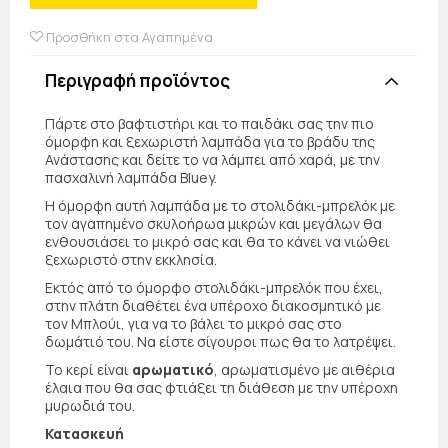
Προσθήκη στα Αγαπημένα
Περιγραφή προϊόντος
Πάρτε στο βαφτιστήρι και το παιδάκι σας την πιο
όμορφη και ξεχωριστή λαμπάδα για το βράδυ της
Ανάστασης και δείτε το να λάμπει από χαρά, με την
πασχαλινή λαμπάδα Bluey.
Η όμορφη αυτή λαμπάδα με το στολιδάκι-μπρελόκ με
τον αγαπημένο σκυλοήρωα μικρών και μεγάλων θα
ενθουσιάσει το μικρό σας και θα το κάνει να νιώθει
ξεχωριστό στην εκκλησία.
Εκτός από το όμορφο στολιδάκι-μπρελόκ που έχει,
στην πλάτη διαθέτει ένα υπέροχο διακοσμητικό με
τον Μπλούι, για να το βάλει το μικρό σας στο
δωμάτιό του. Να είστε σίγουροι πως θα το λατρέψει.
Το κερί είναι
αρωματικό
, αρωματισμένο με αιθέρια
έλαια που θα σας φτιάξει τη διάθεση με την υπέροχη
μυρωδιά του.
Κατασκευή