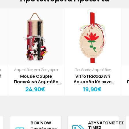
α
Λαμπάδες για Ζευγάρια
Παιδικές Λαμπάδες
ή
Mouse Couple
Vitro Πασχαλινή
Πασχαλινή Λαμπάδα
Λαμπάδα Κόκκινο
30cm
Λουλούδι 30cm
24,90€
19,90€
BOX NOW
ΑΣΥΝΑΓΩΝΙΣΤΕΣ
ΤΙΜΕΣ
Παράδοση σε