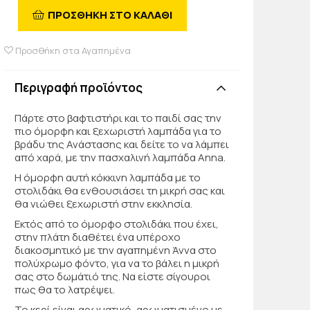
ΠΡΟΣΘΗΚΗ ΣΤΟ ΚΑΛΑΘΙ
Προσθήκη στα Αγαπημένα
Περιγραφή προϊόντος
Πάρτε στο βαφτιστήρι και το παιδί σας την
πιο όμορφη και ξεχωριστή λαμπάδα για το
βράδυ της Ανάστασης και δείτε το να λάμπει
από χαρά, με την πασχαλινή λαμπάδα Anna.
Η όμορφη αυτή κόκκινη λαμπάδα με το
στολιδάκι θα ενθουσιάσει τη μικρή σας και
θα νιώθει ξεχωριστή στην εκκλησία.
Εκτός από το όμορφο στολιδάκι που έχει,
στην πλάτη διαθέτει ένα υπέροχο
διακοσμητικό με την αγαπημένη Άννα στο
πολύχρωμο φόντο, για να το βάλει η μικρή
σας στο δωμάτιό της. Να είστε σίγουροι
πως θα το λατρέψει.
Το κερί είναι αρωματικό, αρωματισμένο με