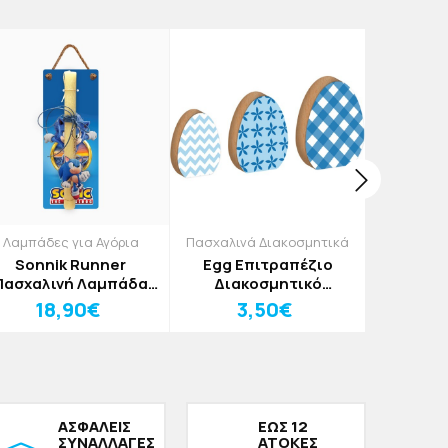
Λαμπάδες για Αγόρια
Πασχαλινά Διακοσμητικά
Λαμπάδε
Sonnik Runner
Egg Επιτραπέζιο
Squirt
Πασχαλινή Λαμπάδα
Διακοσμητικό
Λαμπ
30cm
Πασχαλινό Αυγό
18,90€
3,50€
1
Γαλάζιο Καρό 11x15cm
ΑΣΦΑΛΕΙΣ
ΕΩΣ 12
ΣΥΝΑΛΛΑΓΕΣ
ΑΤΟΚΕΣ