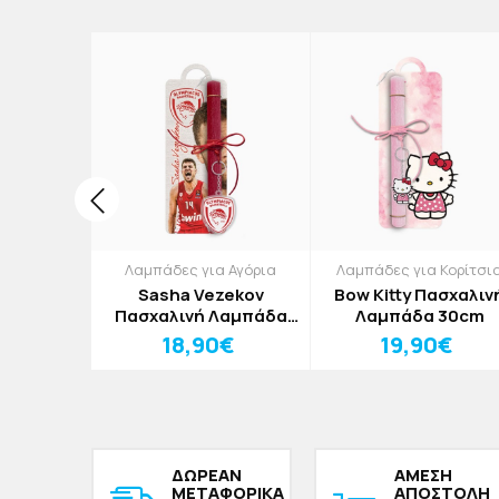
κοσμητικά
Λαμπάδες για Αγόρια
Λαμπάδες για Κορίτσι
unny
Sasha Vezekov
Bow Kitty Πασχαλιν
έζιο
Πασχαλινή Λαμπάδα
Λαμπάδα 30cm
ινό
30cm
€
18,90€
19,90€
ικό Με
11x11cm
ΔΩΡΕAΝ
ΑΜΕΣΗ
ΜΕΤΑΦΟΡΙΚΑ
ΑΠΟΣΤΟΛΗ