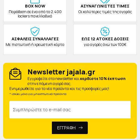
BOX NOW
ΑΣΥΝΑΓΩΝΙΣΤΕΣ ΤΙΜΕΣ
Παράδοση σε ένα από τα 2.400
Οι καλύτερες τιμές της αγοράς
lockers πανελλαδικά
ΑΣΦΑΛΕΙΣ ΣΥΝΑΛΛΑΓΕΣ
ΕΩΣ 12 ΑΤΟΚΕΣ ΔΟΣΕΙΣ
Με πιστωτική ή χρεωστική κάρτα
για αγορές άνω των 100€
Newsletter jajala.gr
Eγγραφείτε στο newsletter και
κερδίστε 10% έκπτωση
στην επόμενη αγορά σας.
Ενημερωθείτε για τα νέα προϊόντα και τις προσφορές μας!
* ισχύει μόνο για μη εκπτωτικά προϊόντα
ΕΓΓΡΑΦΗ