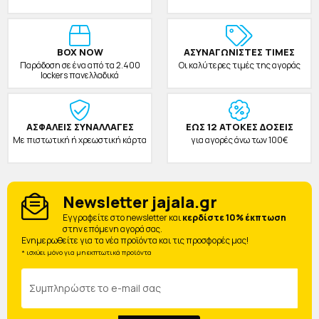
BOX NOW
ΑΣΥΝΑΓΩΝΙΣΤΕΣ ΤΙΜΕΣ
Παράδοση σε ένα από τα 2.400
Οι καλύτερες τιμές της αγοράς
lockers πανελλαδικά
ΑΣΦΑΛΕΙΣ ΣΥΝΑΛΛΑΓΕΣ
ΕΩΣ 12 ΑΤΟΚΕΣ ΔΟΣΕΙΣ
Με πιστωτική ή χρεωστική κάρτα
για αγορές άνω των 100€
Newsletter jajala.gr
Eγγραφείτε στο newsletter και
κερδίστε 10% έκπτωση
στην επόμενη αγορά σας.
Ενημερωθείτε για τα νέα προϊόντα και τις προσφορές μας!
* ισχύει μόνο για μη εκπτωτικά προϊόντα