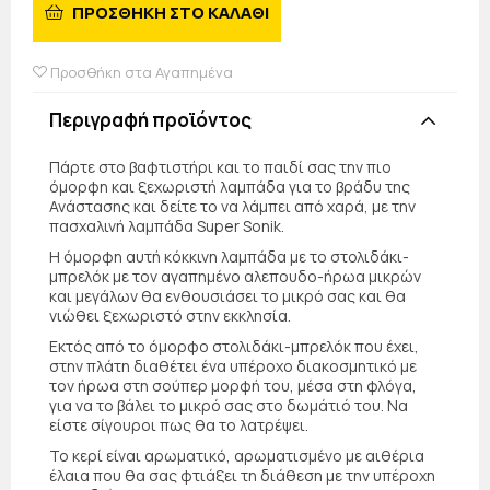
ΠΡΟΣΘΗΚΗ ΣΤΟ ΚΑΛΑΘΙ
Προσθήκη στα Αγαπημένα
Περιγραφή προϊόντος
Πάρτε στο βαφτιστήρι και το παιδί σας την πιο
όμορφη και ξεχωριστή λαμπάδα για το βράδυ της
Ανάστασης και δείτε το να λάμπει από χαρά, με την
πασχαλινή λαμπάδα Super Sonik.
Η όμορφη αυτή κόκκινη λαμπάδα με το στολιδάκι-
μπρελόκ με τον αγαπημένο αλεπουδο-ήρωα μικρών
και μεγάλων θα ενθουσιάσει το μικρό σας και θα
νιώθει ξεχωριστό στην εκκλησία.
Εκτός από το όμορφο στολιδάκι-μπρελόκ που έχει,
στην πλάτη διαθέτει ένα υπέροχο διακοσμητικό με
τον ήρωα στη σούπερ μορφή του, μέσα στη φλόγα,
για να το βάλει το μικρό σας στο δωμάτιό του. Να
είστε σίγουροι πως θα το λατρέψει.
Το κερί είναι αρωματικό, αρωματισμένο με αιθέρια
έλαια που θα σας φτιάξει τη διάθεση με την υπέροχη