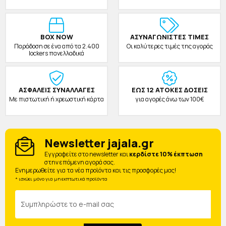
BOX NOW
ΑΣΥΝΑΓΩΝΙΣΤΕΣ ΤΙΜΕΣ
Παράδοση σε ένα από τα 2.400
Οι καλύτερες τιμές της αγοράς
lockers πανελλαδικά
ΑΣΦΑΛΕΙΣ ΣΥΝΑΛΛΑΓΕΣ
ΕΩΣ 12 ΑΤΟΚΕΣ ΔΟΣΕΙΣ
Με πιστωτική ή χρεωστική κάρτα
για αγορές άνω των 100€
Newsletter jajala.gr
Eγγραφείτε στο newsletter και
κερδίστε 10% έκπτωση
στην επόμενη αγορά σας.
Ενημερωθείτε για τα νέα προϊόντα και τις προσφορές μας!
* ισχύει μόνο για μη εκπτωτικά προϊόντα