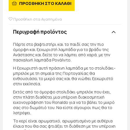
ΠΡΟΣΘΗΚΗ ΣΤΟ ΚΑΛΑΘΙ
Προσθήκη στα Αγαπημένα
Περιγραφή προϊόντος
Πάρτε στο βαφτιστήρι και το παιδί σας την πιο
όμορφη και ξεχωριστή λαμπάδα για το βράδυ της
Ανάστασης και δείτε το να λάμπει από χαρά, με την
πασχαλινή λαμπάδα Ρονάλντο.
Η ξεχωριστή αυτή πράσινη λαμπάδα με το στολιδάκι-
μπρελόκ με τη σημαία της Πορτογαλίας θα
ενθουσιάσει το μικρό σας και θα νιώθει ξεχωριστό
στην εκκλησία.
Εκτός από το όμορφο στολιδάκι-μπρελόκ που έχει,
στην πλάτη διαθέτει μια υπέροχη διακοσμητική
εικονογράφηση του Ronaldo για να το βάλει το μικρό
σας στο δωμάτιό του. Να είστε σίγουροι πως θα το
λατρέψει.
Το κερί είναι αρωματικό, αρωματισμένο με αιθέρια
έλαια που θα σας φτιάξει τη διάθεση με την υπέροχη