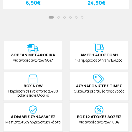
Ξύλινα
6,90€
24,90€
ΔΩΡΕAΝ ΜΕΤΑΦΟΡΙΚΑ
ΑΜΕΣΗ ΑΠΟΣΤΟΛΗ
για αγορές άνω των 50€*
1-3 ημέρες σε όλη την Ελλάδα
BOX NOW
ΑΣΥΝΑΓΩΝΙΣΤΕΣ ΤΙΜΕΣ
Παράδοση σε ένα από τα 2.400
Οι καλύτερες τιμές της αγοράς
lockers πανελλαδικά
ΑΣΦΑΛΕΙΣ ΣΥΝΑΛΛΑΓΕΣ
ΕΩΣ 12 ΑΤΟΚΕΣ ΔΟΣΕΙΣ
Με πιστωτική ή χρεωστική κάρτα
για αγορές άνω των 100€