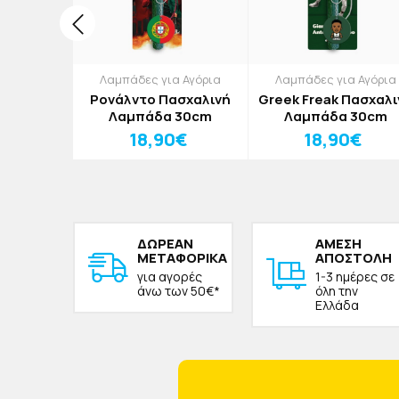
α Αγόρια
Λαμπάδες για Αγόρια
Λαμπάδες για Αγόρια
er Boy
Ρονάλντο Πασχαλινή
Greek Freak Πασχαλι
Λαμπάδα
Λαμπάδα 30cm
Λαμπάδα 30cm
m
0€
18,90€
18,90€
ΔΩΡΕAΝ
ΑΜΕΣΗ
ΜΕΤΑΦΟΡΙΚΑ
ΑΠΟΣΤΟΛΗ
για αγορές
1-3 ημέρες σε
άνω των 50€*
όλη την
Ελλάδα