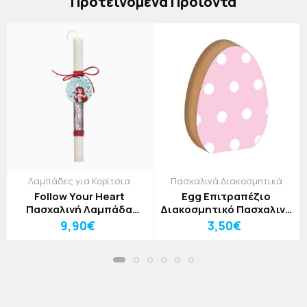
Πρoτεινόμενα Προϊόντα
Λαμπάδες για Κορίτσια
Πασχαλινά Διακοσμητικά
Follow Your Heart
Egg Επιτραπέζιο
Πασχαλινή Λαμπάδα
Διακοσμητικό Πασχαλινό
30cm
Αυγό Ροζ Πουά 12x15cm
9,90€
3,50€