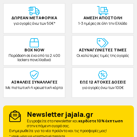
ΔΩΡΕAΝ ΜΕΤΑΦΟΡΙΚΑ
ΑΜΕΣΗ ΑΠΟΣΤΟΛΗ
για αγορές άνω των 50€*
1-3 ημέρες σε όλη την Ελλάδα
BOX NOW
ΑΣΥΝΑΓΩΝΙΣΤΕΣ ΤΙΜΕΣ
Παράδοση σε ένα από τα 2.400
Οι καλύτερες τιμές της αγοράς
lockers πανελλαδικά
ΑΣΦΑΛΕΙΣ ΣΥΝΑΛΛΑΓΕΣ
ΕΩΣ 12 ΑΤΟΚΕΣ ΔΟΣΕΙΣ
Με πιστωτική ή χρεωστική κάρτα
για αγορές άνω των 100€
Newsletter jajala.gr
Eγγραφείτε στο newsletter και
κερδίστε 10% έκπτωση
στην επόμενη αγορά σας.
Ενημερωθείτε για τα νέα προϊόντα και τις προσφορές μας!
* ισχύει μόνο για μη εκπτωτικά προϊόντα