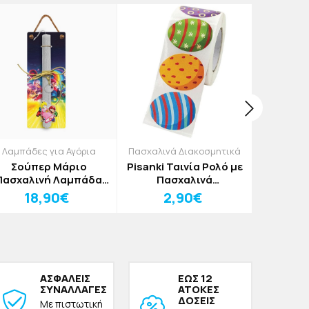
Λαμπάδες για Αγόρια
Πασχαλινά Διακοσμητικά
Λαμπάδες
Σούπερ Μάριο
Pisanki Ταινία Ρολό με
Rum
Πασχαλινή Λαμπάδα
Πασχαλινά
Πασχαλ
30cm
Αυτοκόλλητα 500τμχ
30cm 
18,90€
2,90€
2
ΑΣΦΑΛΕΙΣ
ΕΩΣ 12
ΣΥΝΑΛΛΑΓΕΣ
ΑΤΟΚΕΣ
ΔΟΣΕΙΣ
Με πιστωτική