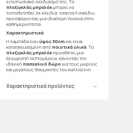
εντυπωσιακό σχεδιασμό της. Το
πλεξιγκλάς μπρελόκ
μπορεί να
τοποθετηθεί σε κλειδιά, τσάντα ή σακίδιο,
προσφέροντας μια ιδιαίτερη πινελιά στην
καθημερινότητα.
Χαρακτηριστικά
Η λαμπάδα έχει
ύψος 30cm
και είναι
κατασκευασμένη από
ποιοτικά υλικά
. Το
πλεξιγκλάς μπρελόκ
προσθέτει μια
ξεχωριστή λεπτομέρεια, κάνοντάς την
ιδανικό
πασχαλινό δώρο
για τους μικρούς
και μεγάλους θαυμαστές του καλλιτέχνη.
Χαρακτηριστικά προϊόντος