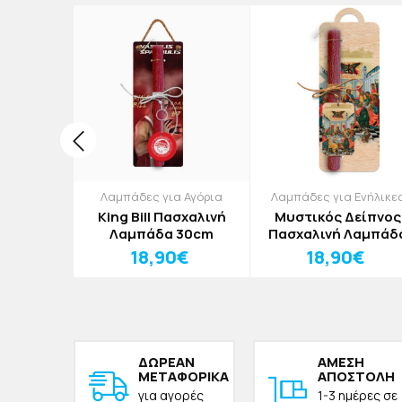
κοσμητικά
Λαμπάδες για Αγόρια
Λαμπάδες για Ενήλικε
σχαλινό
King Bill Πασχαλινή
Μυστικός Δείπνος
κό Λευκό
Λαμπάδα 30cm
Πασχαλινή Λαμπάδ
30cm
€
18,90€
18,90€
ΔΩΡΕAΝ
ΑΜΕΣΗ
ΜΕΤΑΦΟΡΙΚΑ
ΑΠΟΣΤΟΛΗ
για αγορές
1-3 ημέρες σε