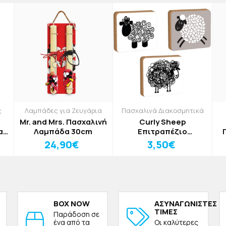
ς
Λαμπάδες για Ζευγάρια
Πασχαλινά Διακοσμητικά
Mr. and Mrs. Πασχαλινή
Curly Sheep
α
Λαμπάδα 30cm
Επιτραπέζιο
Πασχαλινό
24,90€
3,50€
Διακοσμητικό Μαύρο
12x15cm
BOX NOW
ΑΣΥΝΑΓΩΝΙΣΤΕΣ
ΤΙΜΕΣ
Παράδοση σε
ένα από τα
Οι καλύτερες