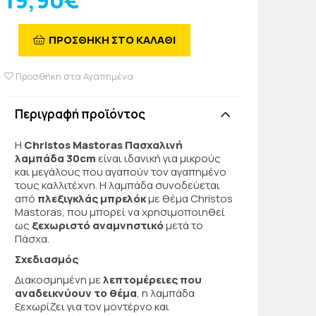
19,90€
ΠΡΟΣΘΗΚΗ ΣΤΟ ΚΑΛΑΘΙ
Προσθήκη στα Αγαπημένα
Περιγραφή προϊόντος
Η
Christos Mastoras Πασχαλινή
λαμπάδα 30cm
είναι ιδανική για μικρούς
και μεγάλους που αγαπούν τον αγαπημένο
τους καλλιτέχνη. Η λαμπάδα συνοδεύεται
από
πλεξιγκλάς μπρελόκ
με θέμα Christos
Mastoras, που μπορεί να χρησιμοποιηθεί
ως
ξεχωριστό αναμνηστικό
μετά το
Πάσχα.
Σχεδιασμός
Διακοσμημένη με
λεπτομέρειες που
αναδεικνύουν το θέμα
, η λαμπάδα
ξεχωρίζει για τον μοντέρνο και