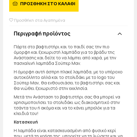
ΠΡΟΣΘΗΚΗ ΣΤΟ ΚΑΛΑΘΙ
Προσθήκη στα Αγαπημένα
Περιγραφή προϊόντος
Πάρτε στο βαφτιστήρι και το παιδί σας την πιο
όμορφη και ξεχωριστή λαμπάδα για το βράδυ της
Ανάστασης και δείτε το να λάμπει από χαρά, με την
πασχαλινή λαμπάδα Σούπερ Μαν.
Η όμορφη αυτή άσπρη πλακέ λαμπάδα, με το υπέροχο
αυτοκόλλητο αλλά και το στολιδάκι με το logo του
Σούπερ Μαν, θα ενθουσιάσει το βαφτιστήρι σας και
θα νιώθει ξεχωριστό στην εκκλησία.
Μετά την Ανάσταση το βαφτιστήρι σας θα μπορεί να
χρησιμοποιήσει το στολιδάκι ως διακοσμητικό στην
τσάντα του ή ακόμα και να το κάνει μπρελόκ για τα
κλειδιά του!
Κατασκευή
Η λαμπάδα είναι κατασκευασμένη από φυσικό κερί
που, μετά τη χρήση της, μπορείτε να τη λιώσετε και να