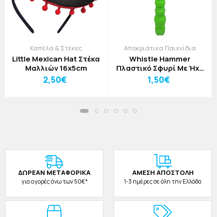
Καπέλα & Στέκες
Αποκριάτικα Παιχνίδια
Little Mexican Hat Στέκα
Whistle Hammer
Μαλλιών 16x5cm
Πλαστικό Σφυρί Με Ήχο
22x13cm Πορτοκαλί Ροζ
2,50€
1,50€
ΔΩΡΕAΝ ΜΕΤΑΦΟΡΙΚΑ
ΑΜΕΣΗ ΑΠΟΣΤΟΛΗ
για αγορές άνω των 50€*
1-3 ημέρες σε όλη την Ελλάδα