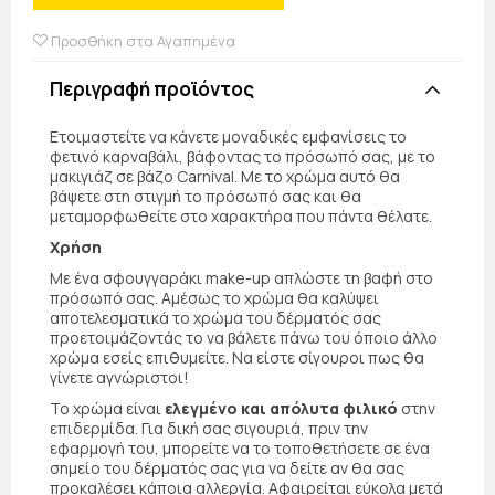
Προσθήκη στα Αγαπημένα
Περιγραφή προϊόντος
Ετοιμαστείτε να κάνετε μοναδικές εμφανίσεις το
φετινό καρναβάλι, βάφοντας το πρόσωπό σας, με το
μακιγιάζ σε βάζο Carnival. Με το χρώμα αυτό θα
βάψετε στη στιγμή το πρόσωπό σας και θα
μεταμορφωθείτε στο χαρακτήρα που πάντα θέλατε.
Χρήση
Με ένα σφουγγαράκι make-up απλώστε τη βαφή στο
πρόσωπό σας. Αμέσως το χρώμα θα καλύψει
αποτελεσματικά το χρώμα του δέρματός σας
προετοιμάζοντάς το να βάλετε πάνω του όποιο άλλο
χρώμα εσείς επιθυμείτε. Να είστε σίγουροι πως θα
γίνετε αγνώριστοι!
Το χρώμα είναι
ελεγμένο και απόλυτα φιλικό
στην
επιδερμίδα. Για δική σας σιγουριά, πριν την
εφαρμογή του, μπορείτε να το τοποθετήσετε σε ένα
σημείο του δέρματός σας για να δείτε αν θα σας
προκαλέσει κάποια αλλεργία. Αφαιρείται εύκολα μετά