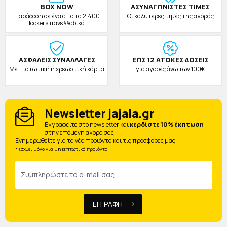
BOX NOW
ΑΣΥΝΑΓΩΝΙΣΤΕΣ ΤΙΜΕΣ
Παράδοση σε ένα από τα 2.400
Οι καλύτερες τιμές της αγοράς
lockers πανελλαδικά
ΑΣΦΑΛΕΙΣ ΣΥΝΑΛΛΑΓΕΣ
ΕΩΣ 12 ΑΤΟΚΕΣ ΔΟΣΕΙΣ
Με πιστωτική ή χρεωστική κάρτα
για αγορές άνω των 100€
Newsletter jajala.gr
Eγγραφείτε στο newsletter και
κερδίστε 10% έκπτωση
στην επόμενη αγορά σας.
Ενημερωθείτε για τα νέα προϊόντα και τις προσφορές μας!
* ισχύει μόνο για μη εκπτωτικά προϊόντα
ΕΓΓΡΑΦΗ