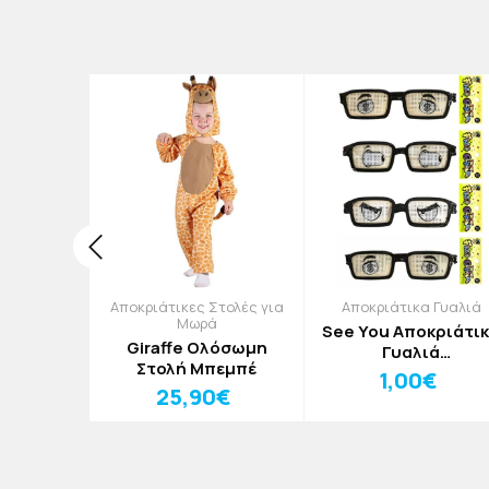
Στολές για
Αποκριάτικες Στολές για
Αποκριάτικα Γυαλιά
ια
Μωρά
See You Αποκριάτι
κριάτικη
Giraffe Ολόσωμη
Γυαλιά
 Κορίτσι
Στολή Μπεμπέ
Στεναχωρημένος
1,00€
0€
25,90€