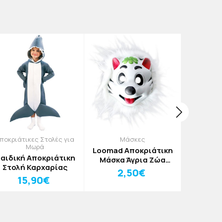
ποκριάτικες Στολές για
Μάσκες
Αποκριάτι
Μωρά
Loomad Αποκριάτικη
αιδική Αποκριάτικη
Superm
Μάσκα Άγρια Ζώα
Στολή Καρχαρίας
Παιδικ
Κίτρινος Τίγρης
2,50€
Μ
15,90€
2