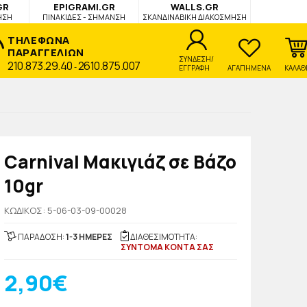
GR
EPIGRAMI.GR
WALLS.GR
ΗΣΗ
ΠΙΝΑΚΙΔΕΣ - ΣΗΜΑΝΣΗ
ΣΚΑΝΔΙΝΑΒΙΚΗ ΔΙΑΚΟΣΜΗΣΗ
ΤΗΛΕΦΩΝΑ
ΠΑΡΑΓΓΕΛΙΩΝ
ΣΥΝΔΕΣΗ/
210.873.29.40
2610.875.007
-
ΕΓΓΡΑΦΗ
ΑΓΑΠΗΜΕΝΑ
ΚΑΛΑΘ
Carnival Μακιγιάζ σε Βάζο
10gr
KΩΔΙΚΟΣ: 5-06-03-09-00028
ΠΑΡΑΔΟΣΗ:
1-3 ΗΜΕΡΕΣ
ΔΙΑΘΕΣΙΜΟΤΗΤΑ:
ΣΥΝΤΟΜΑ ΚΟΝΤΑ ΣΑΣ
2,90€