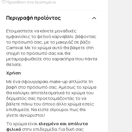
Προσθήκη στα Αγαπημένα
Περιγραφή προϊόντος
Ετοιμαστείτε να κάνετε μοναδικές
εμφανίσεις το φετινό καρναβάλι, βάφοντας
το πρόσωπό σας, με το μακιγιάζ σε βάζο
Carnival. Με το χρώμα αυτό θα βάψετε στη
στιγμή το πρόσωπό σας και θα
μεταμορφωθείτε στο χαρακτήρα που πάντα
θέλατε.
Χρήση
Με ένα σφουγγαράκι make-up απλώστε τη
βαφή στο πρόσωπό σας. Αμέσως το χρώμα
θα καλύψει αποτελεσματικά το χρώμα του
δέρματός σας προετοιμάζοντάς το να
βάλετε πάνω του όποιο άλλο χρώμα εσείς
επιθυμείτε. Να είστε σίγουροι πως θα
γίνετε αγνώριστοι!
Το χρώμα είναι
ελεγμένο και απόλυτα
φιλικό
στην επιδερμίδα. Για δική σας