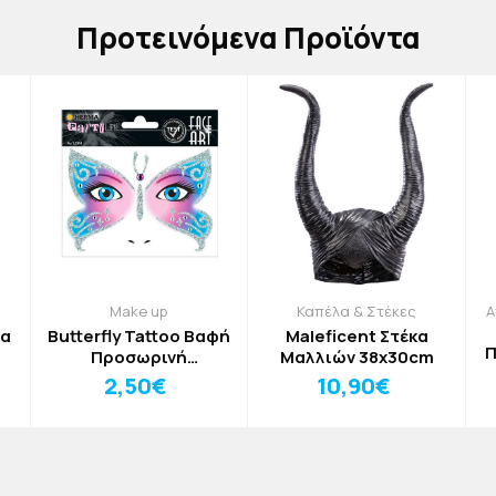
Πρoτεινόμενα Προϊόντα
Make up
Καπέλα & Στέκες
Α
κα
Butterfly Tattoo Βαφή
Maleficent Στέκα
Π
Προσωρινή
Μαλλιών 38x30cm
Πεταλούδα
2,50€
10,90€