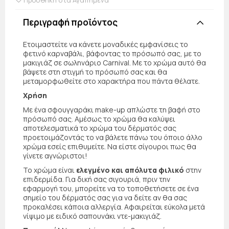
Περιγραφή προϊόντος
Ετοιμαστείτε να κάνετε μοναδικές εμφανίσεις το
φετινό καρναβάλι, βάφοντας το πρόσωπό σας, με το
μακιγιάζ σε σωληνάριο Carnival. Με το χρώμα αυτό θα
βάψετε στη στιγμή το πρόσωπό σας και θα
μεταμορφωθείτε στο χαρακτήρα που πάντα θέλατε.
Χρήση
Με ένα σφουγγαράκι make-up απλώστε τη βαφή στο
πρόσωπό σας. Αμέσως το χρώμα θα καλύψει
αποτελεσματικά το χρώμα του δέρματός σας
προετοιμάζοντάς το να βάλετε πάνω του όποιο άλλο
χρώμα εσείς επιθυμείτε. Να είστε σίγουροι πως θα
γίνετε αγνώριστοι!
Το χρώμα είναι
ελεγμένο και απόλυτα φιλικό
στην
επιδερμίδα. Για δική σας σιγουριά, πριν την
εφαρμογή του, μπορείτε να το τοποθετήσετε σε ένα
σημείο του δέρματός σας για να δείτε αν θα σας
προκαλέσει κάποια αλλεργία. Αφαιρείται εύκολα μετά
νίψιμο με ειδικό σαπουνάκι ντε-μακιγιάζ.