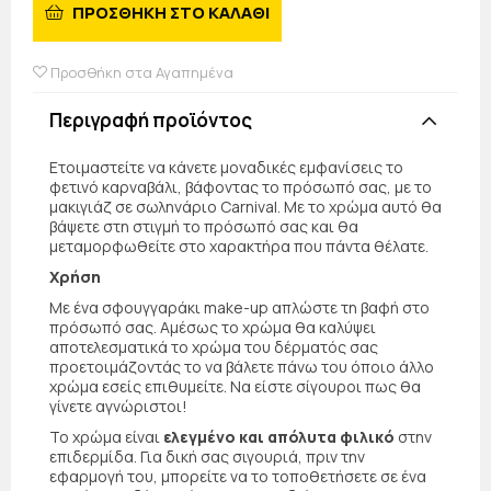
ΠΡΟΣΘΗΚΗ ΣΤΟ ΚΑΛΑΘΙ
Προσθήκη στα Αγαπημένα
Περιγραφή προϊόντος
Ετοιμαστείτε να κάνετε μοναδικές εμφανίσεις το
φετινό καρναβάλι, βάφοντας το πρόσωπό σας, με το
μακιγιάζ σε σωληνάριο Carnival. Με το χρώμα αυτό θα
βάψετε στη στιγμή το πρόσωπό σας και θα
μεταμορφωθείτε στο χαρακτήρα που πάντα θέλατε.
Χρήση
Με ένα σφουγγαράκι make-up απλώστε τη βαφή στο
πρόσωπό σας. Αμέσως το χρώμα θα καλύψει
αποτελεσματικά το χρώμα του δέρματός σας
προετοιμάζοντάς το να βάλετε πάνω του όποιο άλλο
χρώμα εσείς επιθυμείτε. Να είστε σίγουροι πως θα
γίνετε αγνώριστοι!
Το χρώμα είναι
ελεγμένο και απόλυτα φιλικό
στην
επιδερμίδα. Για δική σας σιγουριά, πριν την
εφαρμογή του, μπορείτε να το τοποθετήσετε σε ένα