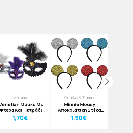
Μάσκες
Καπέλα & Στέκες
Αποκριάτ
Venetian Μάσκα Με
Minnie Mousy
Zoro Σπ
Φτερά Και Πετράδι
Αποκριάτικη Στέκα
Σ
Μαύρη
Ροζ
1,70€
1,90€
4