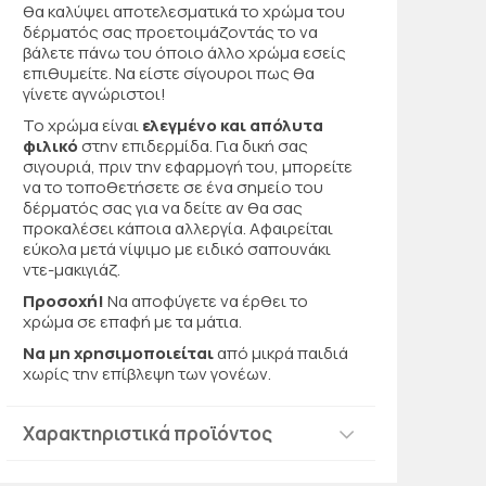
θα καλύψει αποτελεσματικά το χρώμα του
δέρματός σας προετοιμάζοντάς το να
βάλετε πάνω του όποιο άλλο χρώμα εσείς
επιθυμείτε. Να είστε σίγουροι πως θα
γίνετε αγνώριστοι!
Το χρώμα είναι
ελεγμένο και απόλυτα
φιλικό
στην επιδερμίδα. Για δική σας
σιγουριά, πριν την εφαρμογή του, μπορείτε
να το τοποθετήσετε σε ένα σημείο του
δέρματός σας για να δείτε αν θα σας
προκαλέσει κάποια αλλεργία. Αφαιρείται
εύκολα μετά νίψιμο με ειδικό σαπουνάκι
ντε-μακιγιάζ.
Προσοχή!
Να αποφύγετε να έρθει το
χρώμα σε επαφή με τα μάτια.
Να μη χρησιμοποιείται
από μικρά παιδιά
χωρίς την επίβλεψη των γονέων.
Χαρακτηριστικά προϊόντος