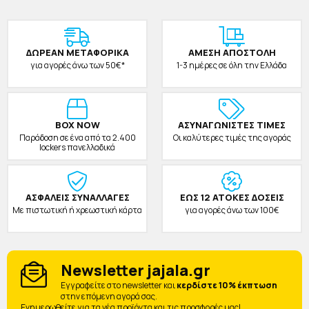
ΔΩΡΕAΝ ΜΕΤΑΦΟΡΙΚΑ
ΑΜΕΣΗ ΑΠΟΣΤΟΛΗ
για αγορές άνω των 50€*
1-3 ημέρες σε όλη την Ελλάδα
BOX NOW
ΑΣΥΝΑΓΩΝΙΣΤΕΣ ΤΙΜΕΣ
Παράδοση σε ένα από τα 2.400
Οι καλύτερες τιμές της αγοράς
lockers πανελλαδικά
ΑΣΦΑΛΕΙΣ ΣΥΝΑΛΛΑΓΕΣ
ΕΩΣ 12 ΑΤΟΚΕΣ ΔΟΣΕΙΣ
Με πιστωτική ή χρεωστική κάρτα
για αγορές άνω των 100€
Newsletter jajala.gr
Eγγραφείτε στο newsletter και
κερδίστε 10% έκπτωση
στην επόμενη αγορά σας.
Ενημερωθείτε για τα νέα προϊόντα και τις προσφορές μας!