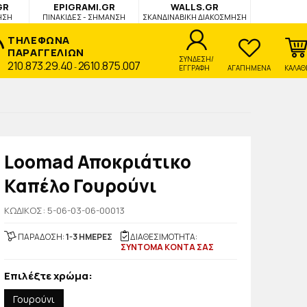
GR
EPIGRAMI.GR
WALLS.GR
ΗΣΗ
ΠΙΝΑΚΙΔΕΣ - ΣΗΜΑΝΣΗ
ΣΚΑΝΔΙΝΑΒΙΚΗ ΔΙΑΚΟΣΜΗΣΗ
ΤΗΛΕΦΩΝΑ
ΠΑΡΑΓΓΕΛΙΩΝ
ΣΥΝΔΕΣΗ/
210.873.29.40
2610.875.007
-
ΕΓΓΡΑΦΗ
ΑΓΑΠΗΜΕΝΑ
ΚΑΛΑΘ
Loomad Αποκριάτικο
Καπέλο Γουρούνι
KΩΔΙΚΟΣ: 5-06-03-06-00013
ΠΑΡΑΔΟΣΗ:
1-3 ΗΜΕΡΕΣ
ΔΙΑΘΕΣΙΜΟΤΗΤΑ:
ΣΥΝΤΟΜΑ ΚΟΝΤΑ ΣΑΣ
Επιλέξτε χρώμα:
Γουρούνι