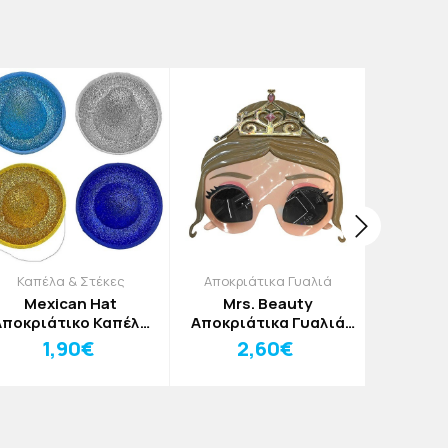
Καπέλα & Στέκες
Αποκριάτικα Γυαλιά
Μ
Mexican Hat
Mrs. Beauty
Gas Μάσκ
Αποκριάτικο Καπέλο
Αποκριάτικα Γυαλιά
Με Χρυσόσκονη Και
Princess
1,90€
2,60€
3
Σχοινάκι 12x7cm
Γαλάζιο