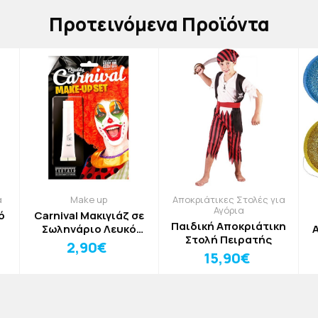
Πρoτεινόμενα Προϊόντα
α
Make up
Αποκριάτικες Στολές για
Αγόρια
ό
Carnival Μακιγιάζ σε
Παιδική Αποκριάτικη
Σωληνάριο Λευκό
Στολή Πειρατής
28,3ml
2,90€
15,90€