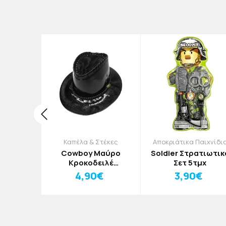
Στολές για
Καπέλα & Στέκες
Αποκριάτικα Παιχνίδι
ά
Cowboy Μαύρο
Soldier Στρατιωτικ
κριάτικη
Κροκοδειλέ
Σετ 5τμχ
όκερος
Αποκριάτικο Καπέλο
4,90€
3,90€
0€