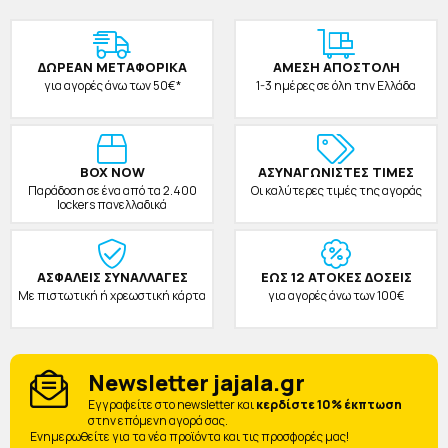
ΔΩΡΕAΝ ΜΕΤΑΦΟΡΙΚΑ
ΑΜΕΣΗ ΑΠΟΣΤΟΛΗ
για αγορές άνω των 50€*
1-3 ημέρες σε όλη την Ελλάδα
BOX NOW
ΑΣΥΝΑΓΩΝΙΣΤΕΣ ΤΙΜΕΣ
Παράδοση σε ένα από τα 2.400
Οι καλύτερες τιμές της αγοράς
lockers πανελλαδικά
ΑΣΦΑΛΕΙΣ ΣΥΝΑΛΛΑΓΕΣ
ΕΩΣ 12 ΑΤΟΚΕΣ ΔΟΣΕΙΣ
Με πιστωτική ή χρεωστική κάρτα
για αγορές άνω των 100€
Newsletter jajala.gr
Eγγραφείτε στο newsletter και
κερδίστε 10% έκπτωση
στην επόμενη αγορά σας.
Ενημερωθείτε για τα νέα προϊόντα και τις προσφορές μας!