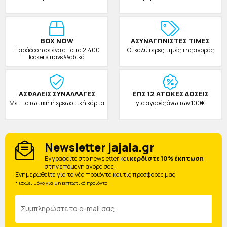
BOX NOW
ΑΣΥΝΑΓΩΝΙΣΤΕΣ ΤΙΜΕΣ
Παράδοση σε ένα από τα 2.400
Οι καλύτερες τιμές της αγοράς
lockers πανελλαδικά
ΑΣΦΑΛΕΙΣ ΣΥΝΑΛΛΑΓΕΣ
ΕΩΣ 12 ΑΤΟΚΕΣ ΔΟΣΕΙΣ
Με πιστωτική ή χρεωστική κάρτα
για αγορές άνω των 100€
Newsletter jajala.gr
Eγγραφείτε στο newsletter και
κερδίστε 10% έκπτωση
στην επόμενη αγορά σας.
Ενημερωθείτε για τα νέα προϊόντα και τις προσφορές μας!
* ισχύει μόνο για μη εκπτωτικά προϊόντα