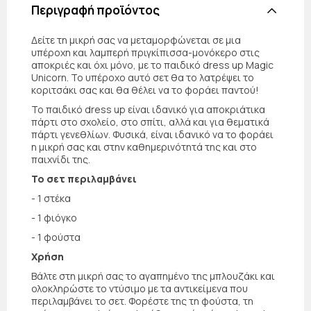
Περιγραφή προϊόντος
Δείτε τη μικρή σας να μεταμορφώνεται σε μια
υπέροχη και λαμπερή πριγκίπισσα-μονόκερο στις
αποκριές και όχι μόνο, με το παιδικό dress up Magic
Unicorn. Το υπέροχο αυτό σετ θα το λατρέψει το
κοριτσάκι σας και θα θέλει να το φοράει παντού!
Το παιδικό dress up είναι ιδανικό για αποκριάτικα
πάρτι στο σχολείο, στο σπίτι, αλλά και για θεματικά
πάρτι γενεθλίων. Φυσικά, είναι ιδανικό να το φοράει
η μικρή σας και στην καθημερινότητά της και στο
παιχνίδι της.
Το σετ περιλαμβάνει
- 1 στέκα
- 1 φιόγκο
- 1 φούστα
Χρήση
Βάλτε στη μικρή σας το αγαπημένο της μπλουζάκι και
ολοκληρώστε το ντύσιμο με τα αντικείμενα που
περιλαμβάνει το σετ. Φορέστε της τη φούστα, τη