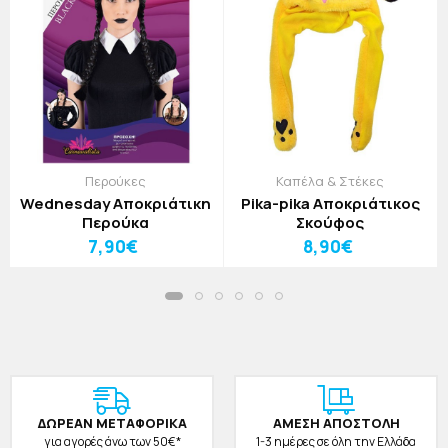
Περούκες
Καπέλα & Στέκες
Wednesday Αποκριάτικη
Pika-pika Αποκριάτικος
Περούκα
Σκούφος
7,90€
8,90€
ΔΩΡΕAΝ ΜΕΤΑΦΟΡΙΚΑ
ΑΜΕΣΗ ΑΠΟΣΤΟΛΗ
για αγορές άνω των 50€*
1-3 ημέρες σε όλη την Ελλάδα