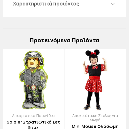
Χαρακτηριστικά προϊόντος
Πρoτεινόμενα Προϊόντα
Αποκριάτικα Παιχνίδια
Αποκριάτικες Στολές για
Μωρά
Soldier Στρατιωτικό Σετ
Mini Mouse Ολόσωμη
5τμχ