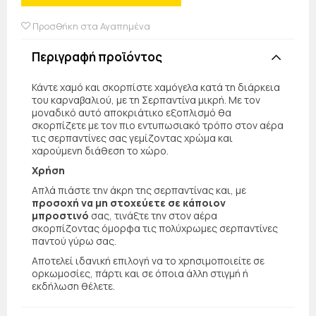
Προσθήκη στα Αγαπημένα
Περιγραφή προϊόντος
Κάντε χαμό και σκορπίστε χαμόγελα κατά τη διάρκεια
του καρναβαλιού, με τη Σερπαντίνα μικρή. Με τον
μοναδικό αυτό αποκριάτικο εξοπλισμό θα
σκορπίζετε με τον πιο εντυπωσιακό τρόπο στον αέρα
τις σερπαντίνες σας γεμίζοντας χρώμα και
χαρούμενη διάθεση το χώρο.
Χρήση
Απλά πιάστε την άκρη της σερπαντίνας και, με
προσοχή να μη στοχεύετε σε κάποιον
μπροστινό
σας, τινάξτε την στον αέρα
σκορπίζοντας όμορφα τις πολύχρωμες σερπαντίνες
παντού γύρω σας.
Αποτελεί ιδανική επιλογή να το χρησιμοποιείτε σε
ορκωμοσίες, πάρτι και σε όποια άλλη στιγμή ή
εκδήλωση θέλετε.