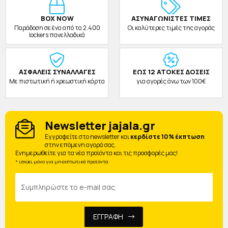
BOX NOW
ΑΣΥΝΑΓΩΝΙΣΤΕΣ ΤΙΜΕΣ
Παράδοση σε ένα από τα 2.400
Οι καλύτερες τιμές της αγοράς
lockers πανελλαδικά
ΑΣΦΑΛΕΙΣ ΣΥΝΑΛΛΑΓΕΣ
ΕΩΣ 12 ΑΤΟΚΕΣ ΔΟΣΕΙΣ
Με πιστωτική ή χρεωστική κάρτα
για αγορές άνω των 100€
Newsletter jajala.gr
Eγγραφείτε στο newsletter και
κερδίστε 10% έκπτωση
στην επόμενη αγορά σας.
Ενημερωθείτε για τα νέα προϊόντα και τις προσφορές μας!
* ισχύει μόνο για μη εκπτωτικά προϊόντα
ΕΓΓΡΑΦΗ