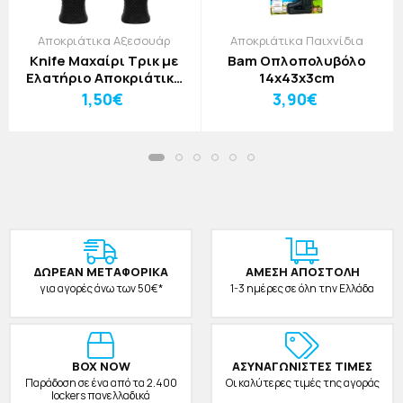
Αποκριάτικα Αξεσουάρ
Αποκριάτικα Παιχνίδια
Knife Μαχαίρι Τρικ με
Bam Οπλοπολυβόλο
Ελατήριο Αποκριάτικο
14x43x3cm
Αξεσουάρ
1,50€
3,90€
ΔΩΡΕAΝ ΜΕΤΑΦΟΡΙΚΑ
ΑΜΕΣΗ ΑΠΟΣΤΟΛΗ
για αγορές άνω των 50€*
1-3 ημέρες σε όλη την Ελλάδα
BOX NOW
ΑΣΥΝΑΓΩΝΙΣΤΕΣ ΤΙΜΕΣ
Παράδοση σε ένα από τα 2.400
Οι καλύτερες τιμές της αγοράς
lockers πανελλαδικά