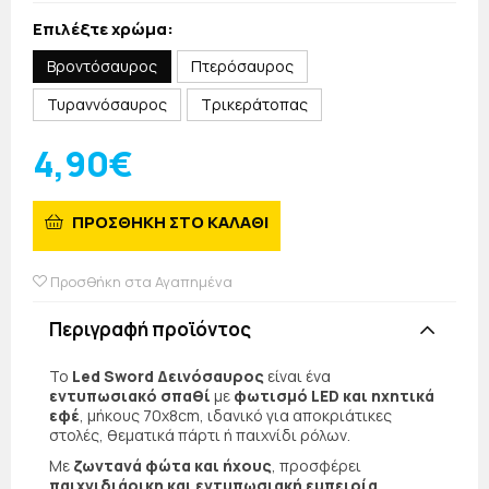
Επιλέξτε χρώμα:
Βροντόσαυρος
Πτερόσαυρος
Τυραννόσαυρος
Τρικεράτοπας
4,90€
ΠΡΟΣΘΗΚΗ ΣΤΟ ΚΑΛΑΘΙ
Προσθήκη στα Αγαπημένα
Περιγραφή προϊόντος
Το
Led Sword Δεινόσαυρος
είναι ένα
εντυπωσιακό σπαθί
με
φωτισμό LED και ηχητικά
εφέ
, μήκους 70x8cm, ιδανικό για αποκριάτικες
στολές, θεματικά πάρτι ή παιχνίδι ρόλων.
Με
ζωντανά φώτα και ήχους
, προσφέρει
παιχνιδιάρικη και εντυπωσιακή εμπειρία
,