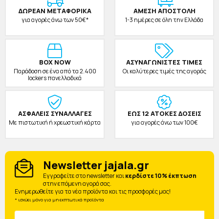
ΔΩΡΕAΝ ΜΕΤΑΦΟΡΙΚΑ
ΑΜΕΣΗ ΑΠΟΣΤΟΛΗ
για αγορές άνω των 50€*
1-3 ημέρες σε όλη την Ελλάδα
BOX NOW
ΑΣΥΝΑΓΩΝΙΣΤΕΣ ΤΙΜΕΣ
Παράδοση σε ένα από τα 2.400
Οι καλύτερες τιμές της αγοράς
lockers πανελλαδικά
ΑΣΦΑΛΕΙΣ ΣΥΝΑΛΛΑΓΕΣ
ΕΩΣ 12 ΑΤΟΚΕΣ ΔΟΣΕΙΣ
Με πιστωτική ή χρεωστική κάρτα
για αγορές άνω των 100€
Newsletter jajala.gr
Eγγραφείτε στο newsletter και
κερδίστε 10% έκπτωση
στην επόμενη αγορά σας.
Ενημερωθείτε για τα νέα προϊόντα και τις προσφορές μας!
* ισχύει μόνο για μη εκπτωτικά προϊόντα