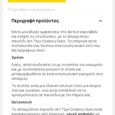
Προσθήκη στα Αγαπημένα
Περιγραφή προϊόντος
Κάντε μοναδικές εμφανίσεις στο φετινό καρναβάλι
και κλέψτε τις εντυπώσεις, με το αποκριάτικο
παιχνίδι σετ 7τμχ Cowboy Guns. Τα υπέροχα αυτά
πιστόλια θα σας δώσουν ένα εντυπωσιακό στιλ που
θα λατρέψουν όλοι!
Χρήση
Εσείς, απλά συνδυάστε το με το καπέλο του καουμπόι
και με τα κατάλληλα ρούχα ή τη στολή και
μεταμορφωθείτε σε έναν εντυπωσιακό καουμπόι στις
απόκριες.
Το πιστόλι είναι μια ιδανική επιλογή τόσο για άντρες
όσο και γυναίκες, ενώ είναι κατάλληλο να το
χρησιμοποιείτε σε παιχνίδια με την παρέα σας.
Κατασκευή
Το αποκριάτικο παιχνίδι σετ 7τμχ Cowboy Guns είναι
κατασκευασμένο από πλαστικό,
υλικό ασφαλές
να