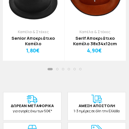
Καπέλα & Στέκες
Καπέλα & Στέκες
Senior Αποκριάτικο
Serif Αποκριάτικο
Καπέλο
Καπέλο 38x34x12cm
1,80€
4,90€
ΔΩΡΕAΝ ΜΕΤΑΦΟΡΙΚΑ
ΑΜΕΣΗ ΑΠΟΣΤΟΛΗ
για αγορές άνω των 50€*
1-3 ημέρες σε όλη την Ελλάδα