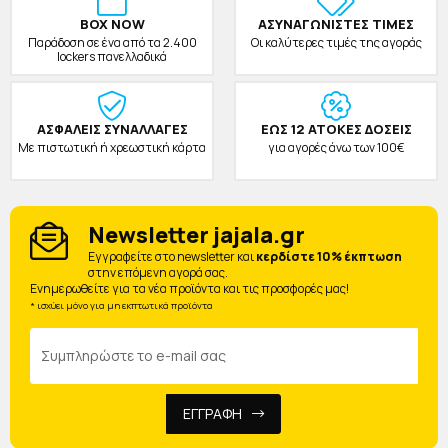
BOX NOW
ΑΣΥΝΑΓΩΝΙΣΤΕΣ ΤΙΜΕΣ
Παράδοση σε ένα από τα 2.400
Οι καλύτερες τιμές της αγοράς
lockers πανελλαδικά
ΑΣΦΑΛΕΙΣ ΣΥΝΑΛΛΑΓΕΣ
ΕΩΣ 12 ΑΤΟΚΕΣ ΔΟΣΕΙΣ
Με πιστωτική ή χρεωστική κάρτα
για αγορές άνω των 100€
Newsletter jajala.gr
Eγγραφείτε στο newsletter και
κερδίστε 10% έκπτωση
στην επόμενη αγορά σας.
Ενημερωθείτε για τα νέα προϊόντα και τις προσφορές μας!
* ισχύει μόνο για μη εκπτωτικά προϊόντα
ΕΓΓΡΑΦΗ