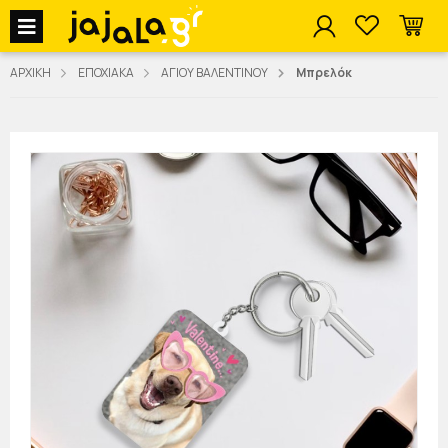
jajala Menu
ΑΡΧΙΚΗ
ΕΠΟΧΙΑΚΑ
ΑΓΙΟΥ ΒΑΛΕΝΤΙΝΟΥ
Μπρελόκ