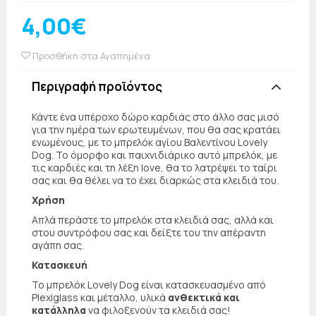
4,00€
Προσθήκη στα Αγαπημένα
Περιγραφή προϊόντος
Κάντε ένα υπέροχο δώρο καρδιάς στο άλλο σας μισό
για την ημέρα των ερωτευμένων, που θα σας κρατάει
ενωμένους, με το μπρελόκ αγίου Βαλεντίνου Lovely
Dog. Το όμορφο και παιχνιδιάρικο αυτό μπρελόκ, με
τις καρδιές και τη λέξη love, θα το λατρέψει το ταίρι
σας και θα θέλει να το έχει διαρκώς στα κλειδιά του.
Χρήση
Απλά περάστε το μπρελόκ στα κλειδιά σας, αλλά και
στου συντρόφου σας και δείξτε του την απέραντη
αγάπη σας.
Κατασκευή
Το μπρελόκ Lovely Dog είναι κατασκευασμένο από
Plexiglass και μέταλλο, υλικά
ανθεκτικά και
κατάλληλα
να φιλοξενούν τα κλειδιά σας!