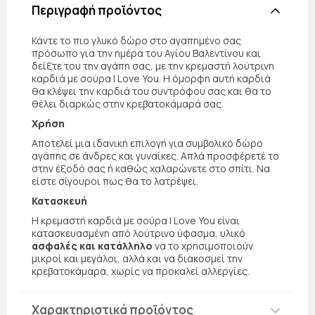
Περιγραφή προϊόντος
Κάντε το πιο γλυκό δώρο στο αγαπημένο σας
πρόσωπο για την ημέρα του Αγίου Βαλεντίνου και
δείξτε του την αγάπη σας, με την κρεμαστή λούτρινη
καρδιά με σούρα I Love You. Η όμορφη αυτή καρδιά
θα κλέψει την καρδιά του συντρόφου σας και θα το
θέλει διαρκώς στην κρεβατοκάμαρά σας.
Χρήση
Αποτελεί μια ιδανική επιλογή για συμβολικό δώρο
αγάπης σε άνδρες και γυναίκες. Απλά προσφέρετέ το
στην έξοδό σας ή καθώς χαλαρώνετε στο σπίτι. Να
είστε σίγουροι πως θα το λατρέψει.
Κατασκευή
Η κρεμαστή καρδιά με σούρα I Love You είναι
κατασκευασμένη από λούτρινο ύφασμα, υλικό
ασφαλές και κατάλληλο
να το χρησιμοποιούν
μικροί και μεγάλοι, αλλά και να διακοσμεί την
κρεβατοκάμαρα, χωρίς να προκαλεί αλλεργίες.
Χαρακτηριστικά προϊόντος