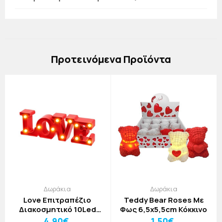
Πρoτεινόμενα Προϊόντα
Δωράκια
Δωράκια
Love Επιτραπέζιο
Teddy Bear Roses Με
Διακοσμητικό 10Led
Φως 6,5x5,5cm Κόκκινο
30x10,5x4cm Κόκκινο
4,90€
1,50€