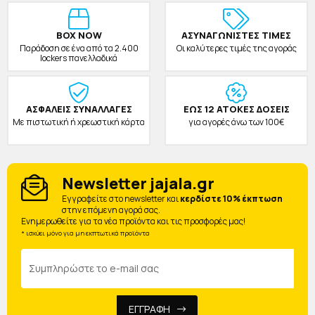
BOX NOW
ΑΣΥΝΑΓΩΝΙΣΤΕΣ ΤΙΜΕΣ
Παράδοση σε ένα από τα 2.400
Οι καλύτερες τιμές της αγοράς
lockers πανελλαδικά
ΑΣΦΑΛΕΙΣ ΣΥΝΑΛΛΑΓΕΣ
ΕΩΣ 12 ΑΤΟΚΕΣ ΔΟΣΕΙΣ
Με πιστωτική ή χρεωστική κάρτα
για αγορές άνω των 100€
Newsletter jajala.gr
Eγγραφείτε στο newsletter και
κερδίστε 10% έκπτωση
στην επόμενη αγορά σας.
Ενημερωθείτε για τα νέα προϊόντα και τις προσφορές μας!
* ισχύει μόνο για μη εκπτωτικά προϊόντα
ΕΓΓΡΑΦΗ