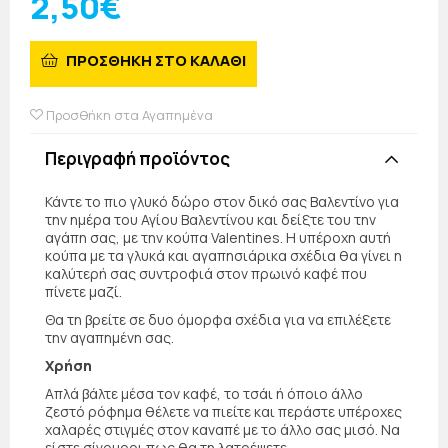
2,50€
ΠΡΟΣΘΗΚΗ ΣΤΟ ΚΑΛΑΘΙ
Προσθήκη στα Αγαπημένα
Περιγραφή προϊόντος
Κάντε το πιο γλυκό δώρο στον δικό σας Βαλεντίνο για
την ημέρα του Αγίου Βαλεντίνου και δείξτε του την
αγάπη σας, με την κούπα Valentines. Η υπέροχη αυτή
κούπα με τα γλυκά και αγαπησιάρικα σχέδια θα γίνει η
καλύτερή σας συντροφιά στον πρωινό καφέ που
πίνετε μαζί.
Θα τη βρείτε σε δυο όμορφα σχέδια για να επιλέξετε
την αγαπημένη σας.
Χρήση
Απλά βάλτε μέσα τον καφέ, το τσάι ή όποιο άλλο
ζεστό ρόφημα θέλετε να πιείτε και περάστε υπέροχες
χαλαρές στιγμές στον καναπέ με το άλλο σας μισό. Να
είστε σίγουροι πως θα τη λατρέψετε.